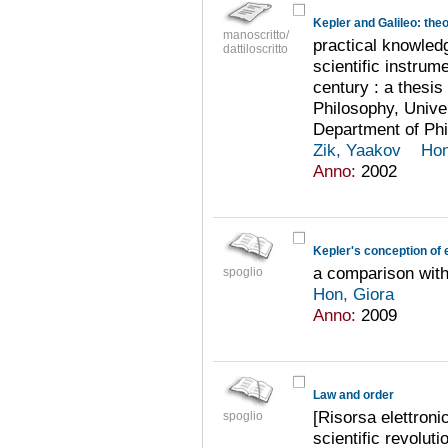
Kepler and Galileo: theo
manoscritto/
practical knowledg
dattiloscritto
scientific instrum
century : a thesis
Philosophy, Univer
Department of Ph
Zik, Yaakov
Hon
Anno:
2002
Kepler's conception of 
a comparison with
spoglio
Hon, Giora
Anno:
2009
Law and order
[Risorsa elettronic
spoglio
scientific revoluti