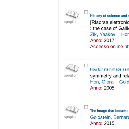
History of science and
[Risorsa elettronic
spoglio
: the case of Gali
Zik, Yaakov
Hon
Anno:
2017
Accesso online
ht
How Einstein made asi
symmetry and rela
spoglio
Hon, Giora
Gold
Anno:
2005
The image that became 
Goldstein, Bernar
spoglio
Anno:
2015