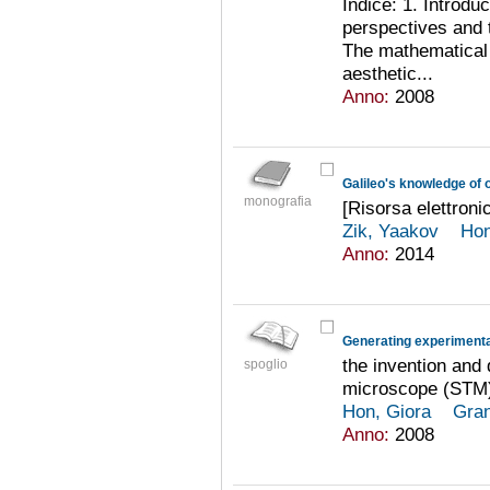
Indice: 1. Introduc
perspectives and t
The mathematical 
aesthetic...
Anno:
2008
Galileo's knowledge of o
monografia
[Risorsa elettroni
Zik, Yaakov
Hon
Anno:
2014
Generating experiment
the invention and
spoglio
microscope (STM
Hon, Giora
Gran
Anno:
2008