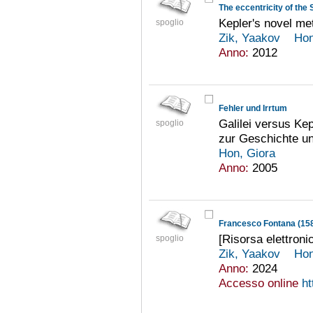
The eccentricity of the
Kepler's novel met
spoglio
Zik, Yaakov
Hon
Anno:
2012
Fehler und Irrtum
Galilei versus Kep
spoglio
zur Geschichte un
Hon, Giora
Anno:
2005
[Risorsa elettroni
spoglio
Zik, Yaakov
Hon
Anno:
2024
Accesso online
ht