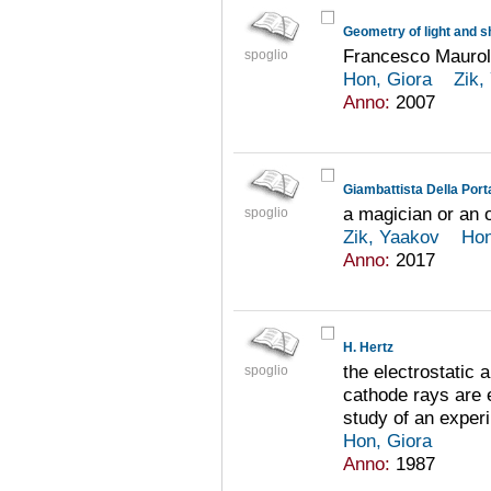
Geometry of light and 
Francesco Maurol
spoglio
Hon, Giora
Zik,
Anno:
2007
Giambattista Della Port
a magician or an 
spoglio
Zik, Yaakov
Hon
Anno:
2017
H. Hertz
the electrostatic 
spoglio
cathode rays are e
study of an experi
Hon, Giora
Anno:
1987