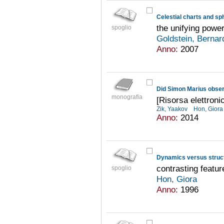
Celestial charts and sph
the unifying powe
spoglio
Goldstein, Bernar
Anno:
2007
Did Simon Marius observ
monografia
[Risorsa elettroni
Zik, Yaakov
Hon, Gior
Anno:
2014
Dynamics versus struc
contrasting featur
spoglio
Hon, Giora
Anno:
1996