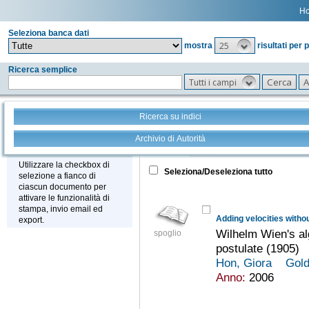
H
Seleziona banca dati
25
mostra
risultati per 
Ricerca semplice
Tutti i campi
Ricerca su indici
Archivio di Autorità
Tutto
+
Stampa - Email - Export
Utilizzare la checkbox di
Seleziona/Deseleziona tutto
selezione a fianco di
ciascun documento per
attivare le funzionalità di
stampa, invio email ed
Adding velocities withou
export.
Wilhelm Wien's alg
spoglio
postulate (1905)
Hon, Giora
Gold
Anno:
2006