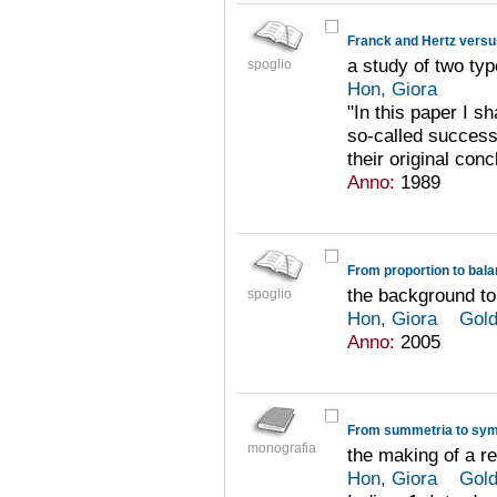
Franck and Hertz vers
a study of two typ
spoglio
Hon, Giora
"In this paper I s
so-called success
their original conc
Anno:
1989
From proportion to bal
the background t
spoglio
Hon, Giora
Gold
Anno:
2005
From summetria to sy
monografia
the making of a re
Hon, Giora
Gold