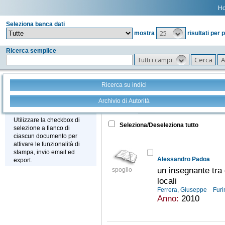
H
Seleziona banca dati
25
mostra
risultati per 
Ricerca semplice
Tutti i campi
Ricerca su indici
Archivio di Autorità
Tutto
+
Stampa - Email - Export
Utilizzare la checkbox di
Seleziona/Deseleziona tutto
selezione a fianco di
ciascun documento per
attivare le funzionalità di
stampa, invio email ed
Alessandro Padoa
export.
un insegnante tra
spoglio
locali
Ferrera, Giuseppe
Furi
Anno:
2010