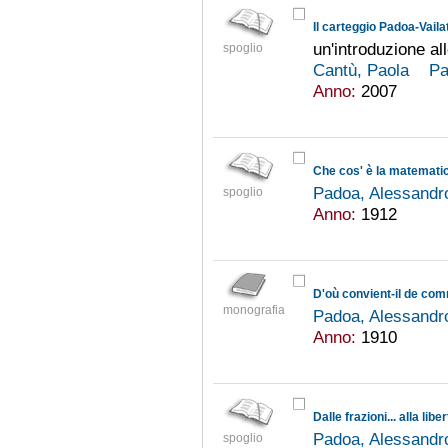
Il carteggio Padoa-Vailat
un'introduzione al
spoglio
Cantù, Paola
Pa
Anno:
2007
Che cos' è la matemati
Padoa, Alessandr
spoglio
Anno:
1912
D'où convient-il de co
monografia
Padoa, Alessandr
Anno:
1910
Dalle frazioni... alla li
Padoa, Alessandr
spoglio