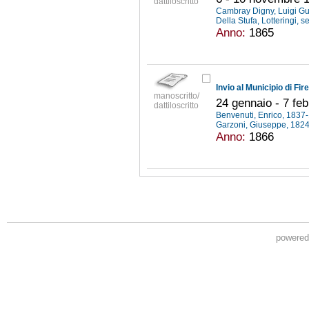
dattiloscritto
Cambray Digny, Luigi G
Della Stufa, Lotteringi, s
Anno:
1865
manoscritto/
24 gennaio - 7 fe
dattiloscritto
Benvenuti, Enrico, 183
Garzoni, Giuseppe, 182
Anno:
1866
powere