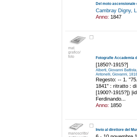
Del moto ascensionale d
Cambray Digny, L
Anno:
1847
mat.
grafico/
foto
[1850?-1915?]
Alberti, Giovanni Battis
Antonelli, Giovanni, 18
Regesto: -- 1. "75
1841" : ritratto : 
[1900?-1915?]) |id.
Ferdinando...
Anno:
1850
manoscritto/
6 - 10 novembre 