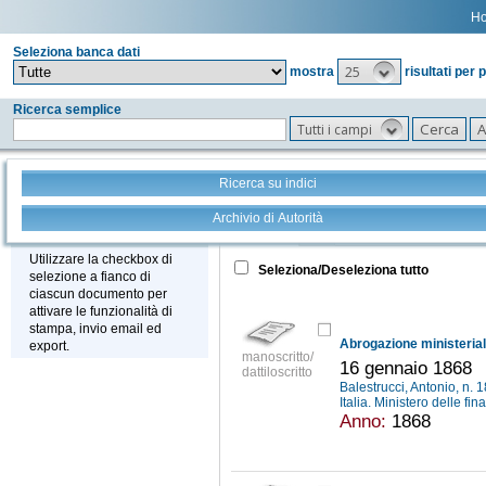
H
Seleziona banca dati
25
mostra
risultati per 
Ricerca semplice
Tutti i campi
Ricerca su indici
Archivio di Autorità
Tutto
+
Stampa - Email - Export
Utilizzare la checkbox di
Seleziona/Deseleziona tutto
selezione a fianco di
ciascun documento per
attivare le funzionalità di
stampa, invio email ed
export.
manoscritto/
16 gennaio 1868
dattiloscritto
Balestrucci, Antonio, n.
Italia. Ministero delle fi
Anno:
1868