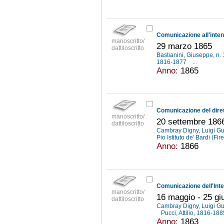
manoscritto/
29 marzo 1865
dattiloscritto
Bastianini, Giuseppe, n.
1816-1877
...
Anno:
1865
manoscritto/
20 settembre 186
dattiloscritto
Cambray Digny, Luigi G
Pio Istituto de' Bardi (Fi
Anno:
1866
manoscritto/
16 maggio - 25 gi
dattiloscritto
Cambray Digny, Luigi G
Pucci, Attilio, 1816-18
Anno:
1863