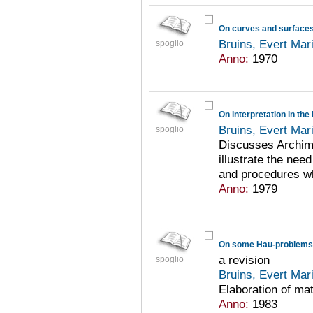
On curves and surfaces 
Bruins, Evert Mar
spoglio
Anno:
1970
On interpretation in th
Bruins, Evert Mar
spoglio
Discusses Archime
illustrate the nee
and procedures wh
Anno:
1979
On some Hau-problems
a revision
spoglio
Bruins, Evert Mar
Elaboration of ma
Anno:
1983