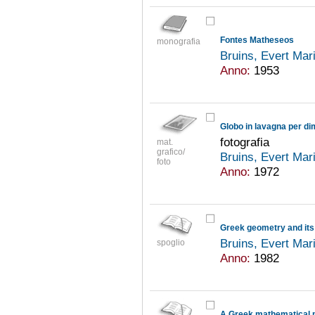
Fontes Matheseos
monografia
Bruins, Evert Mar
Anno:
1953
Globo in lavagna per di
fotografia
mat.
grafico/
Bruins, Evert Mar
foto
Anno:
1972
Greek geometry and its 
Bruins, Evert Mar
spoglio
Anno:
1982
A Greek mathematical 