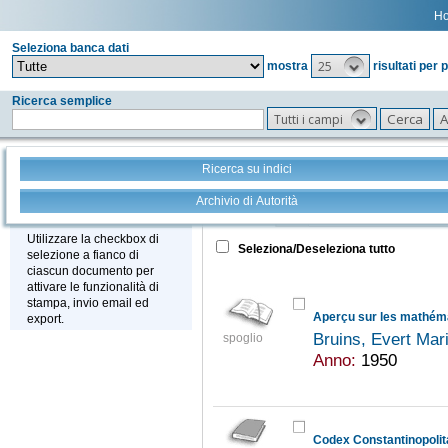
H
Seleziona banca dati
25
mostra
risultati per 
Ricerca semplice
Tutti i campi
Ricerca su indici
Archivio di Autorità
Tutto
+
Stampa - Email - Export
Utilizzare la checkbox di
Seleziona/Deseleziona tutto
selezione a fianco di
ciascun documento per
attivare le funzionalità di
stampa, invio email ed
Aperçu sur les mathém
export.
Bruins, Evert Mar
spoglio
Anno:
1950
Codex Constantinopolita