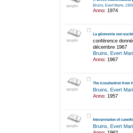
Bruins, Evert Marie, 19
spoglio
Anno:
1974
La géometrie non euclid
conférence donnée
spoglio
décembre 1967
Bruins, Evert Mar
Anno:
1967
The icosahedron from 
Bruins, Evert Mar
spoglio
Anno:
1957
Interpretation of cune
Bruins, Evert Mar
spoglio
Anno:
1962