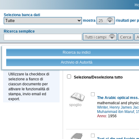
H
Seleziona banca dati
25
mostra
risultati per 
Ricerca semplice
Tutti i campi
Ricerca su indici
Archivio di Autorità
Tutto
+
Stampa - Email - Export
Utilizzare la checkbox di
Seleziona/Deseleziona tutto
selezione a fianco di
ciascun documento per
attivare le funzionalità di
stampa, invio email ed
The Arabic optical mss. 
export.
mathematical and physica
spoglio
Winter, Henry James Ja
Muhammad ibn Maruf, 
Anno:
1956