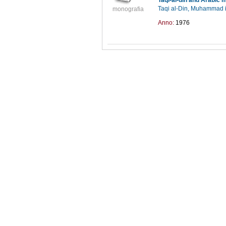
Taqi-al-din and Arabic 
Taqi al-Din, Muhammad 
monografia
Anno:
1976