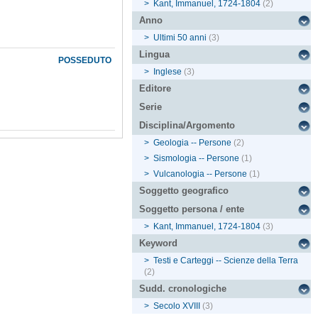
>
Kant, Immanuel, 1724-1804
(2)
Anno
>
Ultimi 50 anni
(3)
Lingua
POSSEDUTO
>
Inglese
(3)
Editore
Serie
Disciplina/Argomento
>
Geologia -- Persone
(2)
>
Sismologia -- Persone
(1)
>
Vulcanologia -- Persone
(1)
Soggetto geografico
Soggetto persona / ente
>
Kant, Immanuel, 1724-1804
(3)
Keyword
>
Testi e Carteggi -- Scienze della Terra
(2)
Sudd. cronologiche
>
Secolo XVIII
(3)