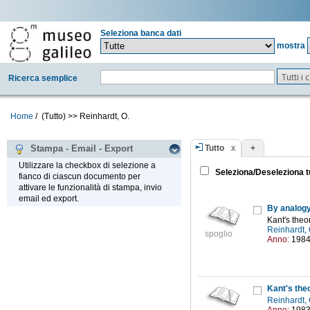
Seleziona banca dati
mostra
Tutti i
Ricerca semplice
Home
/
(Tutto)
>>
Reinhardt, O.
Tutto
+
Stampa - Email - Export
Utilizzare la checkbox di selezione a
Seleziona/Deseleziona t
fianco di ciascun documento per
attivare le funzionalità di stampa, invio
email ed export.
By analogy
Kant's theo
Reinhardt,
spoglio
Anno:
198
Kant's the
Reinhardt,