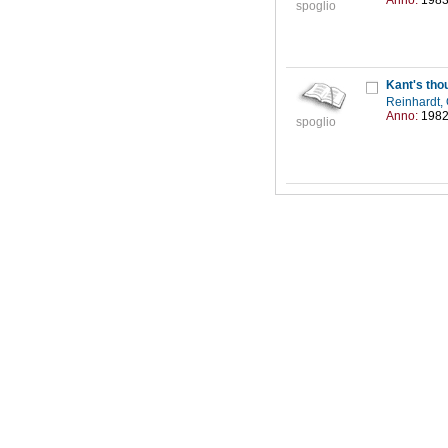
Anno:
198
spoglio
Kant's tho
Reinhardt,
Anno:
198
spoglio