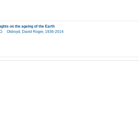
3
ughts on the ageing of the Earth
 O.
Oldroyd, David Roger, 1936-2014
2