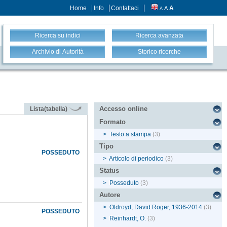
Home
Info
Contattaci
A
A
A
Ricerca su indici
Ricerca avanzata
Archivio di Autorità
Storico ricerche
Accesso online
Lista(tabella)
Formato
>
Testo a stampa
(3)
Tipo
POSSEDUTO
>
Articolo di periodico
(3)
Status
>
Posseduto
(3)
Autore
>
Oldroyd, David Roger, 1936-2014
(3)
POSSEDUTO
>
Reinhardt, O.
(3)