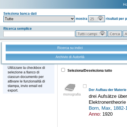
H
Seleziona banca dati
25
mostra
risultati per 
Ricerca semplice
Tutti i campi
Ricerca su indici
Archivio di Autorità
Tutto
+
Stampa - Email - Export
Utilizzare la checkbox di
Seleziona/Deseleziona tutto
selezione a fianco di
ciascun documento per
attivare le funzionalità di
stampa, invio email ed
Der Aufbau der Materie
export.
monografia
drei Aufsätze übe
Elektronentheorie
Born, Max, 1882
Anno:
1920