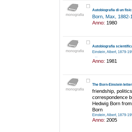
Autobiografia di un fisi
monografia
Born, Max, 1882
Anno:
1980
Autobiografia scientific
monografia
Einstein, Albert, 1879-1
...
Anno:
1981
The Born-Einstein lette
monografia
friendship, politi
correspondence b
Hedwig Born from
Born
Einstein, Albert, 1879-1
Anno:
2005