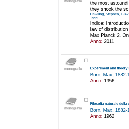
monografia
the most astound
they shook the sci
Hawking, Stephen, 194
1955
...
Indice: Introducti
law of distributio
Max Planck 2. On 
Anno:
2011
Experiment and theory 
monografia
Born, Max, 1882
Anno:
1956
Filosofia naturale della
monografia
Born, Max, 1882
Anno:
1962