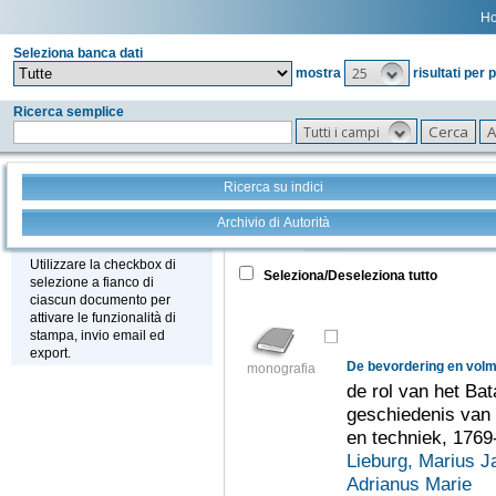
H
Seleziona banca dati
25
mostra
risultati per 
Ricerca semplice
Tutti i campi
Ricerca su indici
Archivio di Autorità
Tutto
+
Stampa - Email - Export
Utilizzare la checkbox di
Seleziona/Deseleziona tutto
selezione a fianco di
ciascun documento per
attivare le funzionalità di
stampa, invio email ed
export.
monografia
de rol van het Ba
geschiedenis van
en techniek, 1769
Lieburg, Marius J
Adrianus Marie