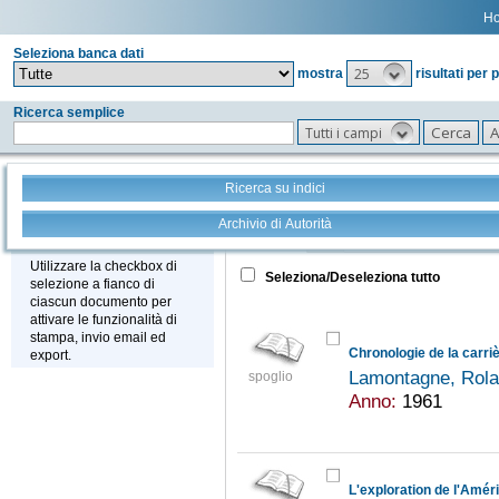
H
Seleziona banca dati
25
mostra
risultati per 
Ricerca semplice
Tutti i campi
Ricerca su indici
Archivio di Autorità
Tutto
+
Stampa - Email - Export
Utilizzare la checkbox di
Seleziona/Deseleziona tutto
selezione a fianco di
ciascun documento per
attivare le funzionalità di
stampa, invio email ed
Chronologie de la carriè
export.
Lamontagne, Rol
spoglio
Anno:
1961
L'exploration de l'Amér