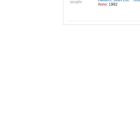
Gautero, Jean-Luc
Sou
spoglio
Anno:
1992