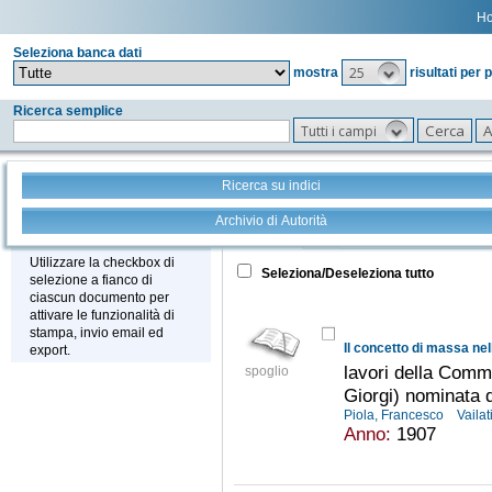
H
Seleziona banca dati
25
mostra
risultati per 
Ricerca semplice
Tutti i campi
Ricerca su indici
Archivio di Autorità
Tutto
+
Stampa - Email - Export
Utilizzare la checkbox di
Seleziona/Deseleziona tutto
selezione a fianco di
ciascun documento per
attivare le funzionalità di
stampa, invio email ed
export.
lavori della Commis
spoglio
Giorgi) nominata d
Piola, Francesco
Vaila
Anno:
1907