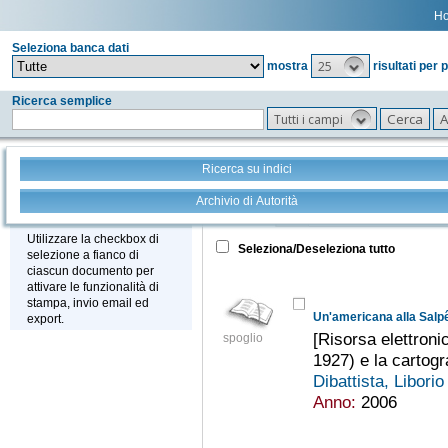
H
Seleziona banca dati
25
mostra
risultati per 
Ricerca semplice
Tutti i campi
Ricerca su indici
Archivio di Autorità
Tutto
+
Stampa - Email - Export
Utilizzare la checkbox di
Seleziona/Deseleziona tutto
selezione a fianco di
ciascun documento per
attivare le funzionalità di
stampa, invio email ed
Un'americana alla Salpê
export.
[Risorsa elettron
spoglio
1927) e la cartogr
Dibattista, Libori
Anno:
2006