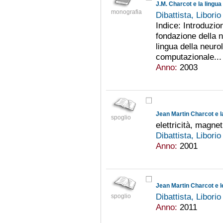
J.M. Charcot e la lingua
monografia
Dibattista, Libori
Indice: Introduzio
fondazione della 
lingua della neurol
computazionale...
Anno:
2003
Jean Martin Charcot e l
spoglio
elettricità, magnet
Dibattista, Libori
Anno:
2001
Jean Martin Charcot e l
Dibattista, Libori
spoglio
Anno:
2011