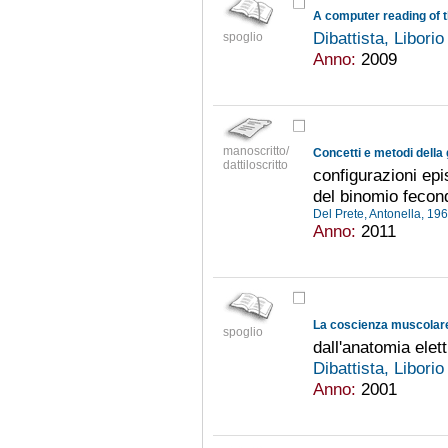
A computer reading of t
Dibattista, Libori
spoglio
Anno:
2009
manoscritto/
dattiloscritto
configurazioni epi
del binomio fecondi
Del Prete, Antonella, 19
Anno:
2011
spoglio
dall'anatomia elet
Dibattista, Libori
Anno:
2001