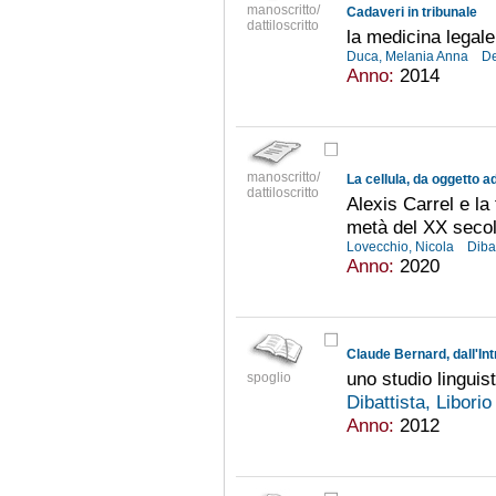
manoscritto/
Cadaveri in tribunale
dattiloscritto
la medicina legale
Duca, Melania Anna
De
Anno:
2014
manoscritto/
La cellula, da oggetto a
dattiloscritto
Alexis Carrel e la 
metà del XX seco
Lovecchio, Nicola
Dibat
Anno:
2020
Claude Bernard, dall'Int
uno studio lingui
spoglio
Dibattista, Libori
Anno:
2012