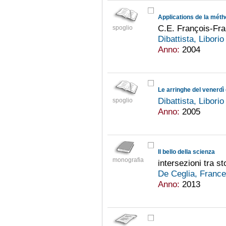
C.E. François-Fra
spoglio
Dibattista, Libori
Anno:
2004
Le arringhe del venerdì 
Dibattista, Libori
spoglio
Anno:
2005
Il bello della scienza
monografia
intersezioni tra st
De Ceglia, Franc
Anno:
2013