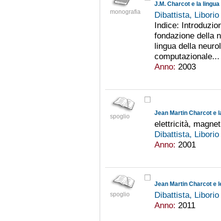
J.M. Charcot e la lingua
monografia
Dibattista, Libori
Indice: Introduzio
fondazione della 
lingua della neurol
computazionale...
Anno:
2003
Jean Martin Charcot e l
spoglio
elettricità, magnet
Dibattista, Libori
Anno:
2001
Jean Martin Charcot e l
Dibattista, Libori
spoglio
Anno:
2011