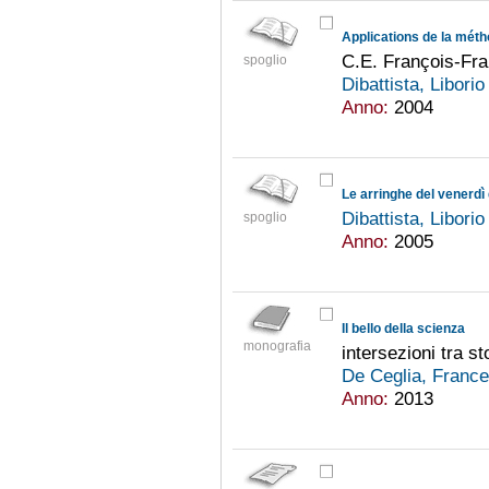
C.E. François-Fra
spoglio
Dibattista, Libori
Anno:
2004
Le arringhe del venerdì 
Dibattista, Libori
spoglio
Anno:
2005
Il bello della scienza
monografia
intersezioni tra st
De Ceglia, Franc
Anno:
2013