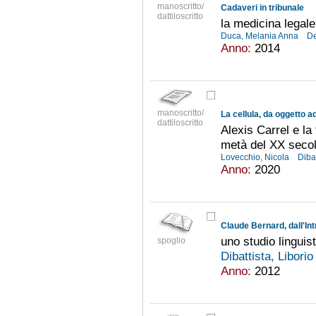
manoscritto/
Cadaveri in tribunale
dattiloscritto
la medicina legale
Duca, Melania Anna
De
Anno:
2014
manoscritto/
La cellula, da oggetto a
dattiloscritto
Alexis Carrel e la 
metà del XX seco
Lovecchio, Nicola
Dibat
Anno:
2020
Claude Bernard, dall'Int
uno studio lingui
spoglio
Dibattista, Libori
Anno:
2012