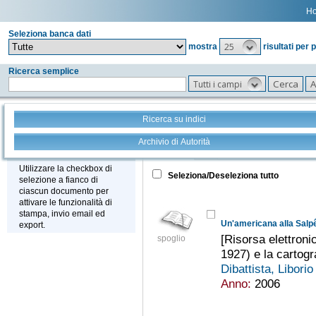
H
Seleziona banca dati
25
mostra
risultati per 
Ricerca semplice
Tutti i campi
Ricerca su indici
Archivio di Autorità
Tutto
+
Stampa - Email - Export
Utilizzare la checkbox di
Seleziona/Deseleziona tutto
selezione a fianco di
ciascun documento per
attivare le funzionalità di
stampa, invio email ed
Un'americana alla Salpê
export.
[Risorsa elettron
spoglio
1927) e la cartogr
Dibattista, Libori
Anno:
2006