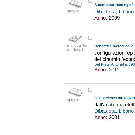
A computer reading of t
Dibattista, Libori
spoglio
Anno:
2009
manoscritto/
dattiloscritto
configurazioni epi
del binomio fecondi
Del Prete, Antonella, 19
Anno:
2011
spoglio
dall'anatomia elet
Dibattista, Libori
Anno:
2001