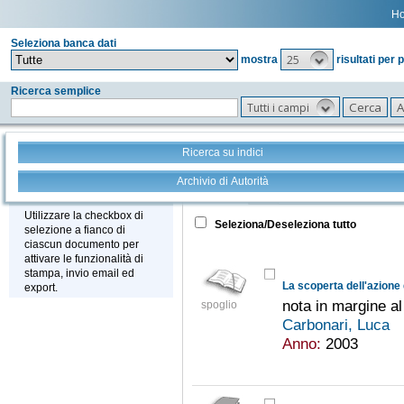
H
Seleziona banca dati
25
mostra
risultati per 
Ricerca semplice
Tutti i campi
Ricerca su indici
Archivio di Autorità
Tutto
+
Stampa - Email - Export
Utilizzare la checkbox di
Seleziona/Deseleziona tutto
selezione a fianco di
ciascun documento per
attivare le funzionalità di
stampa, invio email ed
export.
nota in margine al
spoglio
Carbonari, Luca
Anno:
2003