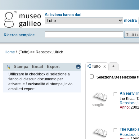
Seleziona banca dati
mostra
Tutti i
Ricerca semplice
Home
/
(Tutto)
>>
Rebstock, Ulrich
Tutto
+
Stampa - Email - Export
Utilizzare la checkbox di selezione a
Seleziona/Deseleziona t
fianco di ciascun documento per
attivare le funzionalità di stampa, invio
email ed export.
An early li
the Kitaal 
Rebstock, 
spoglio
Anno:
200
The Kitab a
Rebstock, 