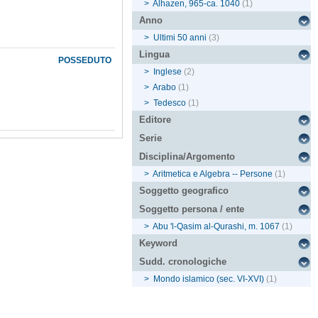
>
Alhazen, 965-ca. 1040
(1)
Anno
>
Ultimi 50 anni
(3)
Lingua
POSSEDUTO
>
Inglese
(2)
>
Arabo
(1)
>
Tedesco
(1)
Editore
Serie
Disciplina/Argomento
>
Aritmetica e Algebra -- Persone
(1)
Soggetto geografico
Soggetto persona / ente
>
Abu 'l-Qasim al-Qurashi, m. 1067
(1)
Keyword
Sudd. cronologiche
>
Mondo islamico (sec. VI-XVI)
(1)