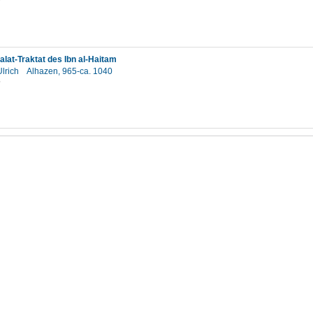
9
lat-Traktat des Ibn al-Haitam
Ulrich
Alhazen, 965-ca. 1040
5