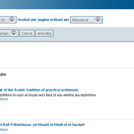
25
Rilevanza
risultati per pagina ordinati per
 campi
utto
nk of the Arabic tradition of practical arithmetic
Tadhkira bi-usul al-hisab wa'l-fara id wa-awliha wa-tashihiha
Ulrich
2
l-Kafi fi Mukhtasar (al-Hisab) al-Hindi of al-Sardafi
Ulrich