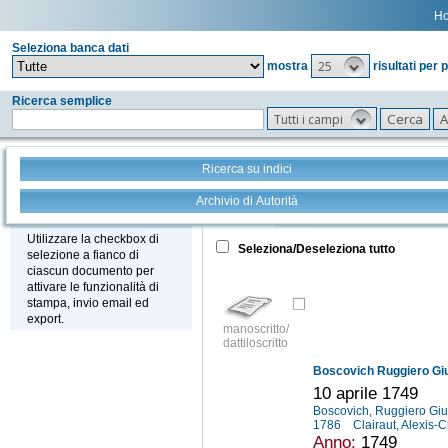
H
Seleziona banca dati
25
mostra
risultati per 
Ricerca semplice
Tutti i campi
Ricerca su indici
Archivio di Autorità
Tutto
+
Stampa - Email - Export
Utilizzare la checkbox di
Seleziona/Deseleziona tutto
selezione a fianco di
ciascun documento per
attivare le funzionalità di
stampa, invio email ed
export.
manoscritto/
dattiloscritto
Boscovich Ruggiero Gi
10 aprile 1749
Boscovich, Ruggiero Gi
1786
Clairaut, Alexis
Anno:
1749