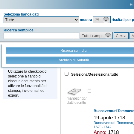
H
Seleziona banca dati
25
mostra
risultati per 
Ricerca semplice
Tutti i campi
Ricerca su indici
Archivio di Autorità
Tutto
+
Stampa - Email - Export
Utilizzare la checkbox di
Seleziona/Deseleziona tutto
selezione a fianco di
ciascun documento per
attivare le funzionalità di
stampa, invio email ed
export.
manoscritto/
dattiloscritto
Buonaventuri Tommaso 
19 aprile 1718
Buonaventuri, Tommaso
1671-1742
Anno:
1718