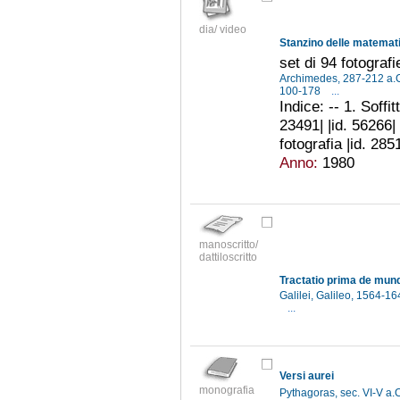
dia/ video
Stanzino delle matemati
set di 94 fotografi
Archimedes, 287-212 a.
100-178
...
Indice: -- 1. Soffit
23491| |id. 56266| 
fotografia |id. 2851
Anno:
1980
manoscritto/
dattiloscritto
Tractatio prima de mun
Galilei, Galileo, 1564-1
...
Versi aurei
monografia
Pythagoras, sec. VI-V a.