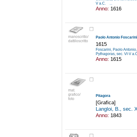
V a.C.
...
Anno:
1616
manoscritto/
dattiloscritto
1615
Foscarini, Paolo Antoni
Pythagoras, sec. VI-V a.
Anno:
1615
mat.
grafico/
Pitagora
foto
[Grafica]
Langloi, B., sec. 
Anno:
1843