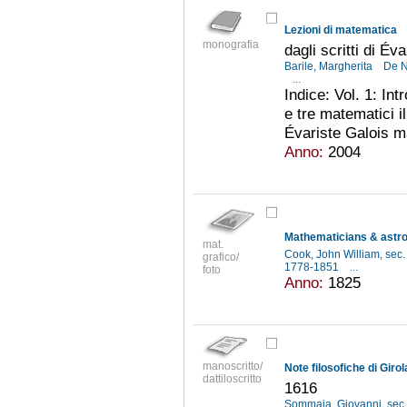
Lezioni di matematica
monografia
dagli scritti di Év
Barile, Margherita
De N
...
Indice: Vol. 1: Int
e tre matematici il
Évariste Galois ma
Anno:
2004
Mathematicians & astr
mat.
Cook, John William, sec.
grafico/
1778-1851
...
foto
Anno:
1825
manoscritto/
Note filosofiche di Gi
dattiloscritto
1616
Sommaia, Giovanni, sec.