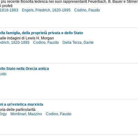
la più recente filosofia tedesca nei suoi rappresentanti Feuerbach, B. Bauer e Stirne
i profeti
, 1818-1883
Engels, Friedrich, 1820-1895
Codino, Fausto
8
ella famiglia, della proprietà privata e dello Stato
 alle indagini di Lewis H. Morgan
iedrich, 1820-1895
Codino, Fausto
Della Terza, Dante
3
ello Stato nella Grecia antica
usto
5
i a un'estetica marxista
ria delle particolarità
örgy
Montinari, Mazzino
Codino, Fausto
7