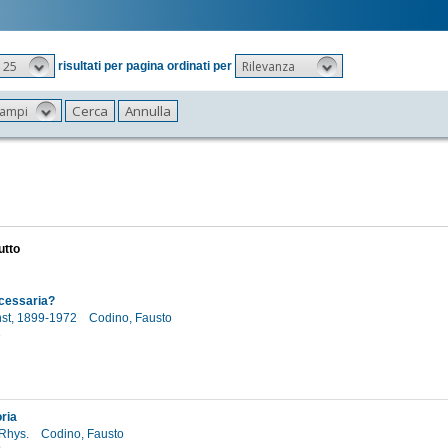
25
Rilevanza
risultati per pagina ordinati per
 campi
utto
ecessaria?
rnst, 1899-1972
Codino, Fausto
2
ria
 Rhys.
Codino, Fausto