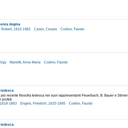
9
 senza dogma
 Robert, 1910-1982
Cases, Cesare
Codino, Fausto
5
örgy
Marietti, Anna Maria
Codino, Fausto
0
a tedesca
la più recente filosofia tedesca nei suoi rappresentanti Feuerbach, B. Bauer e Stirne
i profeti
, 1818-1883
Engels, Friedrich, 1820-1895
Codino, Fausto
7
a tedesca