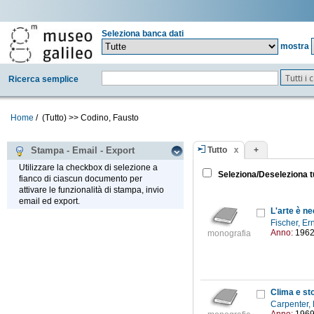
Seleziona banca dati
mostra
Tutti i
Ricerca semplice
Home
/
(Tutto)
>>
Codino, Fausto
Tutto
+
Stampa - Email - Export
Utilizzare la checkbox di selezione a
Seleziona/Deseleziona t
fianco di ciascun documento per
attivare le funzionalità di stampa, invio
email ed export.
L'arte è n
Fischer, E
Anno:
196
monografia
Clima e sto
Carpenter,