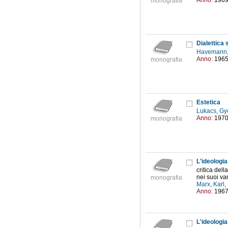
Anno:
196
monografia
Dialettica
Havemann,
Anno:
196
monografia
Estetica
Lukacs, Gy
Anno:
197
monografia
L'ideologi
critica del
nei suoi var
monografia
Marx, Karl
Anno:
196
L'ideologi