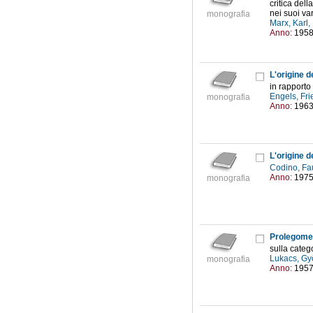
critica del
nei suoi var
monografia
Marx, Karl
Anno:
195
L'origine d
in rapporto
Engels, Fr
monografia
Anno:
196
L'origine d
Codino, Fa
Anno:
197
monografia
Prolegomen
sulla catego
Lukacs, Gy
monografia
Anno:
195