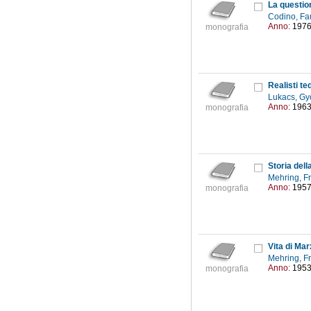
La questio
Codino, Fa
Anno:
197
monografia
Realisti te
Lukacs, Gy
Anno:
196
monografia
Storia del
Mehring, F
Anno:
195
monografia
Vita di Mar
Mehring, F
Anno:
195
monografia