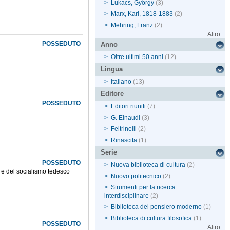
>
Lukacs, György
(3)
>
Marx, Karl, 1818-1883
(2)
>
Mehring, Franz
(2)
Altro...
POSSEDUTO
Anno
>
Oltre ultimi 50 anni
(12)
Lingua
>
Italiano
(13)
Editore
POSSEDUTO
>
Editori riuniti
(7)
>
G. Einaudi
(3)
>
Feltrinelli
(2)
>
Rinascita
(1)
Serie
POSSEDUTO
>
Nuova biblioteca di cultura
(2)
r e del socialismo tedesco
>
Nuovo politecnico
(2)
>
Strumenti per la ricerca
interdisciplinare
(2)
>
Biblioteca del pensiero moderno
(1)
>
Biblioteca di cultura filosofica
(1)
POSSEDUTO
Altro...