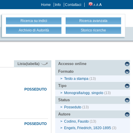
Home
Info
Contattaci
A
A
A
Ricerca su indici
Ricerca avanzata
Archivio di Autorità
Storico ricerche
Accesso online
Lista(tabella)
Formato
>
Testo a stampa
(13)
Tipo
POSSEDUTO
>
Monografia/ogg. singolo
(13)
Status
>
Posseduto
(13)
Autore
>
Codino, Fausto
(13)
POSSEDUTO
>
Engels, Friedrich, 1820-1895
(3)