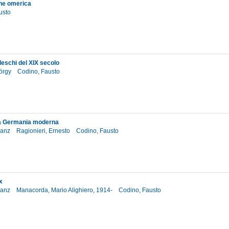
ne omerica
usto
6
deschi del XIX secolo
örgy
Codino, Fausto
3
la Germania moderna
ranz
Ragionieri, Ernesto
Codino, Fausto
7
x
ranz
Manacorda, Mario Alighiero, 1914-
Codino, Fausto
3