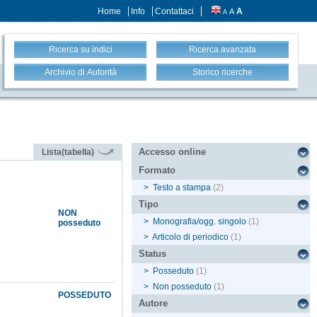
Home
Info
Contattaci
A
A
A
Ricerca su indici
Ricerca avanzata
Archivio di Autorità
Storico ricerche
Accesso online
Lista(tabella)
Formato
>
Testo a stampa
(2)
Tipo
NON
>
Monografia/ogg. singolo
(1)
posseduto
>
Articolo di periodico
(1)
Status
>
Posseduto
(1)
>
Non posseduto
(1)
POSSEDUTO
Autore