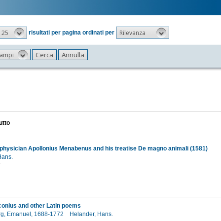
25
Rilevanza
risultati per pagina ordinati per
 campi
utto
n physician Apollonius Menabenus and his treatise De magno animali (1581)
Hans.
9
conius and other Latin poems
g, Emanuel, 1688-1772
Helander, Hans.