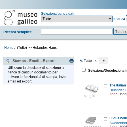
Seleziona banca dati
mostra
Tutti i
Ricerca semplice
Home
/
(Tutto)
>>
Helander, Hans.
Tutto
+
Stampa - Email - Export
Utilizzare la checkbox di selezione a
Seleziona/Deseleziona t
fianco di ciascun documento per
attivare le funzionalità di stampa, invio
email ed export.
The Italia
Helander, 
Anno:
199
spoglio
Ludus heli
Swedenbor