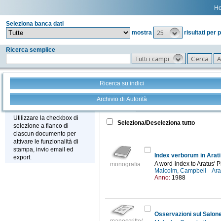
H
Seleziona banca dati
25
mostra
risultati per 
Ricerca semplice
Tutti i campi
Ricerca su indici
Archivio di Autorità
Tutto
+
Stampa - Email - Export
Utilizzare la checkbox di
Seleziona/Deseleziona tutto
selezione a fianco di
ciascun documento per
attivare le funzionalità di
stampa, invio email ed
Index verborum in Ara
export.
A word-index to Aratus
monografia
Malcolm, Campbell
Ara
Anno:
1988
Osservazioni sul Salon