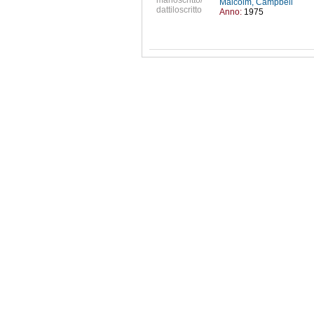
manoscritto/
Malcolm, Campbell
dattiloscritto
Anno:
1975