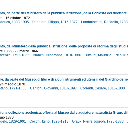
e - 16 ottobre 1872
ederico, 1833-1905
Parlatore, Filippo, 1816-1877
Lambruschini, Raffaello, 178
2
e 1865 - 29 marzo 1866
Vincenzo, 1792-1865
Bianchi, Nicomede, 1818-1886
Bufalini, Maurizio, 1787-18
5
 24 maggio 1870
etano, 1791-1868
Cantoni, Giovanni, 1818-1897
Correnti, Cesare, 1815-1888
0
raio 1870
ngelo, 1829-1901
Cocchi, Igino, 1828-1913
Graux, Pierre Joseph, 1795-1873
.
0