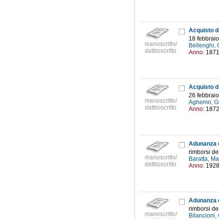
18 febbrai
manoscritto/
Bellenghi, 
dattiloscritto
Anno:
187
Acquisto di
26 febbrai
manoscritto/
Aghemo, Gi
dattiloscritto
Anno:
187
Adunanza d
rimborsi de
manoscritto/
Baratta, M
dattiloscritto
Anno:
192
Adunanza d
rimborsi de
manoscritto/
Bilancioni