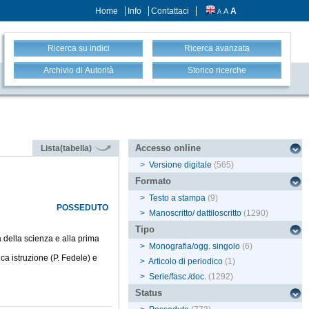
Home
Info
Contattaci
A
A
A
Ricerca su indici
Ricerca avanzata
Archivio di Autorità
Storico ricerche
Accesso online
Lista(tabella)
>
Versione digitale
(565)
Formato
>
Testo a stampa
(9)
POSSEDUTO
>
Manoscritto/ dattiloscritto
(1290)
Tipo
 della scienza e alla prima
>
Monografia/ogg. singolo
(6)
ca istruzione (P. Fedele) e
>
Articolo di periodico
(1)
>
Serie/fasc./doc.
(1292)
Status