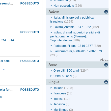
>
Posseduto
(773)
Accettazione della richiesta del Museo naturale di Melbourne di effettuare uno scambio di esemplari zoologici
POSSEDUTO
>
Non posseduto
(526)
...
Autore
>
Italia. Ministero della pubblica
istruzione
(1299)
>
Favaro, Antonio, 1847-1922
(462)
POSSEDUTO
>
Istituto di studi superiori pratici e di
perfezionamento (Firenze).
, 1863-1943
...
Soprintendenza
(386)
>
Parlatore, Filippo, 1816-1877
(320)
>
Lambruschini, Raffaello, 1788-1873
(235)
Altro...
Accettazione ministeriale della proposta avanzata dal consiglio accademico della Sezione di scienze dell'Istituto di studi superiori, di permettere al professor Giovan Battista Donati di dare, nel corso dell'anno, lezioni di geometria analitica e trigonometria, in luogo di quelle di astronomia, per le quali non ci sono studenti
POSSEDUTO
Anno
.
...
>
Oltre ultimi 50 anni
(1294)
>
Ultimi 50 anni
(3)
Lingua
>
Italiano
(1298)
Accettazione ministeriale della richiesta dei serventi del Museo di porre a carico dello stato la fornitura delle divise da indossare sul lavoro
POSSEDUTO
>
Francese
(18)
68
...
>
Inglese
(12)
>
Tedesco
(3)
>
Multilingua
(3)