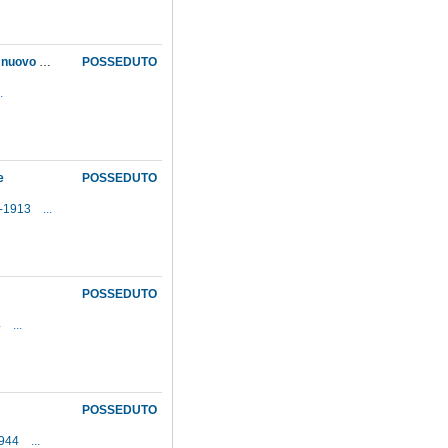
Acquisto di una parte della collezione Corelli per le collezioni zoologiche del Museo e per il nuovo Museo nazionale di antropologia
POSSEDUTO
.
e
POSSEDUTO
8-1913
...
POSSEDUTO
4
...
POSSEDUTO
1944
...