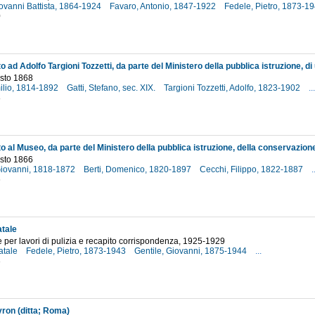
ovanni Battista, 1864-1924
Favaro, Antonio, 1847-1922
Fedele, Pietro, 1873-1
0
osto 1868
milio, 1814-1892
Gatti, Stefano, sec. XIX.
Targioni Tozzetti, Adolfo, 1823-1902
...
8
osto 1866
 Giovanni, 1818-1872
Berti, Domenico, 1820-1897
Cecchi, Filippo, 1822-1887
.
6
atale
e per lavori di pulizia e recapito corrispondenza, 1925-1929
atale
Fedele, Pietro, 1873-1943
Gentile, Giovanni, 1875-1944
...
3
ron (ditta; Roma)