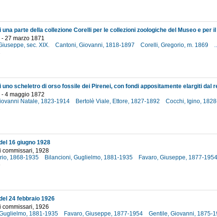
o - 27 marzo 1871
Giuseppe, sec. XIX.
Cantoni, Giovanni, 1818-1897
Corelli, Gregorio, m. 1869
..
1
 uno scheletro di orso fossile dei Pirenei, con fondi appositamente elargiti dal r
o - 4 maggio 1872
ovanni Natale, 1823-1914
Bertolè Viale, Ettore, 1827-1892
Cocchi, Igino, 182
2
el 16 giugno 1928
i commissari, 1928
ario, 1868-1935
Bilancioni, Guglielmo, 1881-1935
Favaro, Giuseppe, 1877-195
8
el 24 febbraio 1926
i commissari, 1926
, Guglielmo, 1881-1935
Favaro, Giuseppe, 1877-1954
Gentile, Giovanni, 1875-