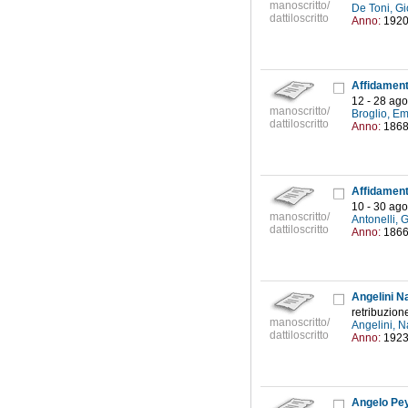
manoscritto/
De Toni, Gi
dattiloscritto
Anno:
192
12 - 28 ag
manoscritto/
Broglio, E
dattiloscritto
Anno:
186
10 - 30 ag
manoscritto/
Antonelli,
dattiloscritto
Anno:
186
Angelini N
retribuzion
manoscritto/
Angelini, N
dattiloscritto
Anno:
192
Angelo Pey