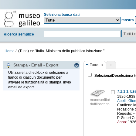
Seleziona banca dati
mostra
Tutti i
Ricerca semplice
Home
/
(Tutto)
>>
"Italia. Ministero della pubblica istruzione."
Tutto
+
Stampa - Email - Export
Utilizzare la checkbox di selezione a
Seleziona/Deseleziona t
fianco di ciascun documento per
attivare le funzionalità di stampa, invio
email ed export.
7.2.1 1. Es
1926-1938
manoscritto/
Abetti, Gio
dattiloscritto
Contiene la
redazione d
Regesto: --
P. Ginori Co
Anno:
192