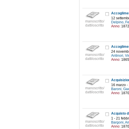
12 settembr
manoscritto/
Delpino, F
dattiloscritto
Anno:
187
24 novembr
manoscritto/
Antinori, 
dattiloscritto
Anno:
186
16 marzo -
manoscritto/
Baroni, Ga
dattiloscritto
Anno:
187
1 - 21 febb
manoscritto/
Bargoni, A
dattiloscritto
Anno:
187