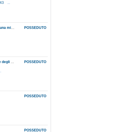
943
...
Affidamento ad Adolfo Targioni Tozzetti, da parte del Ministero della pubblica istruzione, di una missione scientifica, diretta all'esplorazione delle coste meridionali italiane sotto il profilo delle scienze naturali
POSSEDUTO
Affidamento al Museo, da parte del Ministero della pubblica istruzione, della conservazione degli strumenti meteorologici collocati sotto la loggia dell'Orcagna. Giudizio critico del direttore del Museo su tali strumenti: mal collocati, in cattive condizioni, non sono attendibili e non merita impegnare denaro per il loro restauro
POSSEDUTO
..
POSSEDUTO
POSSEDUTO