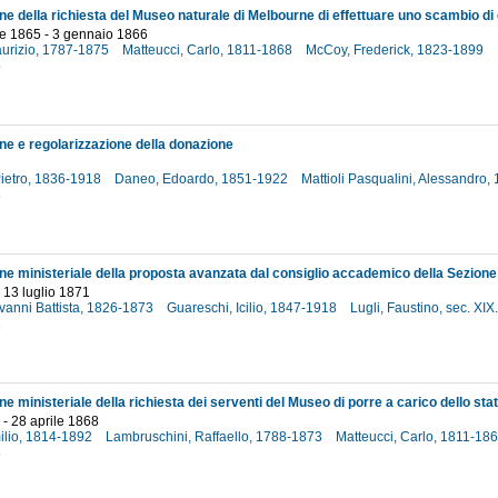
e 1865 - 3 gennaio 1866
aurizio, 1787-1875
Matteucci, Carlo, 1811-1868
McCoy, Frederick, 1823-1899
5
ne e regolarizzazione della donazione
Pietro, 1836-1918
Daneo, Edoardo, 1851-1922
Mattioli Pasqualini, Alessandro
3
- 13 luglio 1871
vanni Battista, 1826-1873
Guareschi, Icilio, 1847-1918
Lugli, Faustino, sec. XIX
1
- 28 aprile 1868
milio, 1814-1892
Lambruschini, Raffaello, 1788-1873
Matteucci, Carlo, 1811-18
8