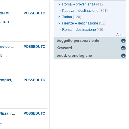
>
Roma -- provenienza
(412)
>
Padova -- destinazione
(351)
Accoglimento, da parte del Ministero della pubblica istruzione, della richiesta del direttore del Museo di incaricare il botanico Federico Delpino, il quale parteciperà al viaggio intorno al mondo sulla fregata Garibaldi, di raccogliere oggetti naturali per le collezioni del Museo
POSSEDUTO
>
Torino
(120)
8-1873
...
>
Firenze -- destinazione
(51)
>
Roma -- destinazione
(46)
Altro...
Soggetto persona / ente
Accoglimento, dal Ministero della pubblica istruzione, delle proposte di riforma degli studi meteorologici avanzate dal direttore del Museo : 1. gli studi meteorologici e gli impiegati addetti sono posti alle dipendenze del direttore dell'Osservatorio astronomico, al quale viene anche affidato l'Archivio meteorologico; 2. il professore di meteorologia viene esonerato dall'incarico. Per quanto riguarda quest'ultimo, fallito il tentativo di farlo rimanere in servizio, affidandogli l'incarico speciale di preparare una pubblicazione sui documenti e gli strumenti dell'Accademia del Cimento, il direttore ne propone al Ministero la collocazione a riposo
POSSEDUTO
Keyword
Sudd. cronologiche
75
...
Acquisizione, da parte del Museo, di libri e di alcuni strumenti ed utensili del Giardino dei semplici, passato dal Demanio al Municipio di Firenze
POSSEDUTO
...
Acquisto di una collezione zoologica, offerta al Museo dal viaggiatore naturalista Graux di Nizza; rifiuto del Ministero della pubblica istruzione di acquistare due scheletri di gorilla, maschio e femmina, ed uno scheletro fossile di ursus spelacus, offerti dal medesimo viaggiatore; considerazioni polemiche di Adolfo Targioni Tozzetti sulle motivazioni del rifiuto formulate dal Consiglio superiore della pubblica istruzione
POSSEDUTO
..