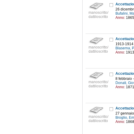
26 dicembr
manoscritto/
Bufalini, M
dattiloscritto
Anno:
186
Accettazio
1913-1914
manoscritto/
Blaserna, 
dattiloscritto
Anno:
191
8 febbraio 
manoscritto/
Donati, Gio
dattiloscritto
Anno:
187
27 gennaio 
manoscritto/
Broglio, E
dattiloscritto
Anno:
186