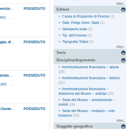
Altro...
Accettazione, da parte del direttore del Museo, della richiesta dalla Commissione per l'Esposizione universale di Parigi di potersi valere ancora per qualche settimana dell'aiuto di Adolfo Targioni Tozzetti
POSSEDUTO
Editore
>
Cassa di Risparmio di Firenze
(1)
-1902
...
>
Stab. Poligr. Amm. Stato
(1)
>
Stamperia reale
(1)
>
Tip. dell'Unione
(1)
>
Tipografia Tofani
(1)
Accettazione, da parte del Museo, della richiesta, avanzata dalle Scuole tecniche di Craveggia, di una collezione di minerali, rocce e fossili per uso didattico
POSSEDUTO
Altro...
Serie
Disciplina/Argomento
>
Amministrazione finanziaria -- spese
(28)
Accettazione, dall'autorità superiore, della richiesta del direttore del Museo di acquisire gratuitamente per l'officina meccanica del Museo alcuni utensili della soppressa Zecca fiorentina
POSSEDUTO
>
Amministrazione finanziaria -- bilanci
(21)
-1865
...
>
Amministrazione finanziaria --
dotazione del Museo -- anticipi
(20)
>
Sede del Museo -- arredamento --
mobili
(18)
Accoglimento della richiesta rivolta al Museo di cedere piccole collezioni di minerali ai licei Dante di Firenze e Salvator Rosa di Potenza
POSSEDUTO
>
Sede del Museo -- restauro -- orto
botanico
(18)
Altro...
Soggetto geografico