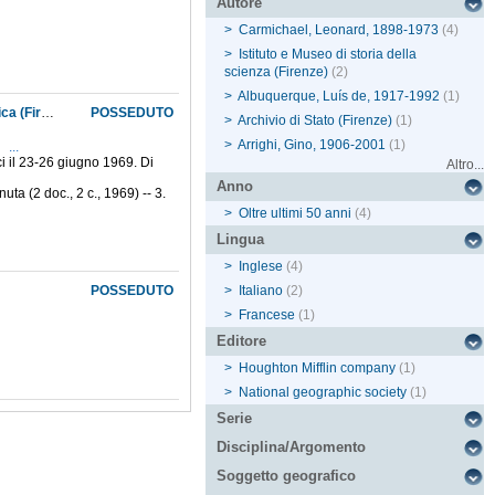
Autore
>
Carmichael, Leonard, 1898-1973
(4)
>
Istituto e Museo di storia della
scienza (Firenze)
(2)
>
Albuquerque, Luís de, 1917-1992
(1)
7.2.9.2 Simposio internazionale di storia della scienza: Leonardo nella scienza e nella tecnica (Firenze-Vinci, 1969): corrispondenza con i convegnisti I: Corrispondenti A-E
POSSEDUTO
>
Archivio di Stato (Firenze)
(1)
>
Arrighi, Gino, 1906-2001
(1)
...
i il 23-26 giugno 1969. Di
Altro...
Anno
nuta (2 doc., 2 c., 1969) -- 3.
>
Oltre ultimi 50 anni
(4)
Lingua
>
Inglese
(4)
POSSEDUTO
>
Italiano
(2)
>
Francese
(1)
Editore
>
Houghton Mifflin company
(1)
>
National geographic society
(1)
Serie
Disciplina/Argomento
Soggetto geografico