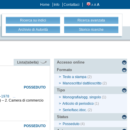
Home
Info
Contattaci
A
A
A
Ricerca su indici
Ricerca avanzata
Archivio di Autorità
Storico ricerche
Accesso online
Lista(tabella)
Formato
>
Testo a stampa
(2)
>
Manoscritto/ dattiloscritto
(2)
POSSEDUTO
Tipo
3-1978
...
>
Monografia/ogg. singolo
(1)
1) -- 2. Camera di commercio
>
Articolo di periodico
(1)
>
Serie/fasc./doc.
(2)
Status
>
Posseduto
(4)
POSSEDUTO