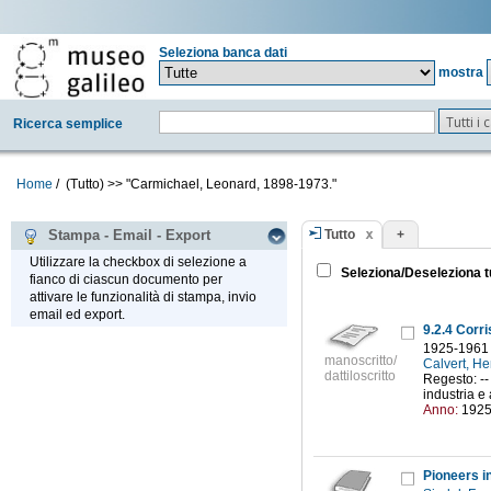
Seleziona banca dati
mostra
Tutti i
Ricerca semplice
Home
/
(Tutto)
>>
"Carmichael, Leonard, 1898-1973."
Tutto
+
Stampa - Email - Export
Utilizzare la checkbox di selezione a
Seleziona/Deseleziona t
fianco di ciascun documento per
attivare le funzionalità di stampa, invio
email ed export.
9.2.4 Corr
1925-1961
manoscritto/
Calvert, H
dattiloscritto
Regesto: --
industria e 
Anno:
192
Pioneers i