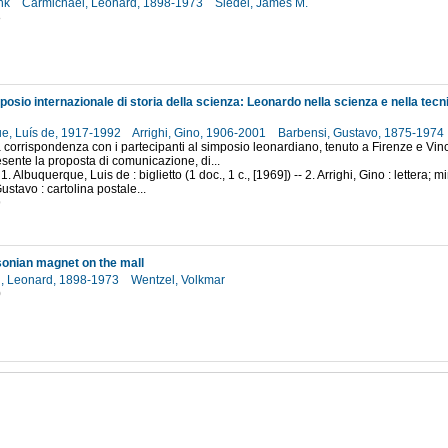
ank
Carmichael, Leonard, 1898-1973
Siedel, James M.
8
e, Luís de, 1917-1992
Arrighi, Gino, 1906-2001
Barbensi, Gustavo, 1875-1974
 corrispondenza con i partecipanti al simposio leonardiano, tenuto a Firenze e Vinc
esente la proposta di comunicazione, di...
1. Albuquerque, Luis de : biglietto (1 doc., 1 c., [1969]) -- 2. Arrighi, Gino : lettera; mi
ustavo : cartolina postale...
9
onian magnet on the mall
, Leonard, 1898-1973
Wentzel, Volkmar
0