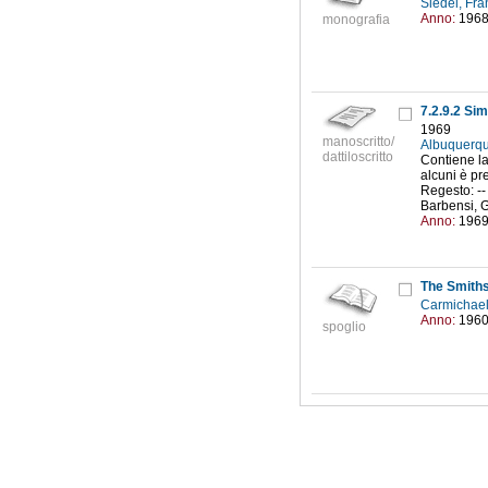
Siedel, Fr
Anno:
196
monografia
1969
manoscritto/
Albuquerqu
dattiloscritto
Contiene la
alcuni è pr
Regesto: -- 
Barbensi, G
Anno:
196
The Smiths
Carmichael
Anno:
196
spoglio