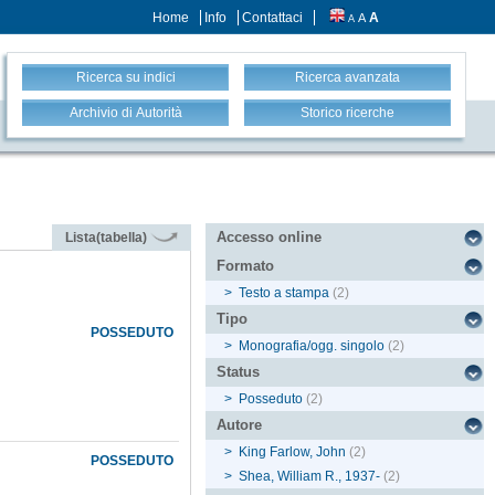
Home
Info
Contattaci
A
A
A
Ricerca su indici
Ricerca avanzata
Archivio di Autorità
Storico ricerche
Accesso online
Lista(tabella)
Formato
>
Testo a stampa
(2)
Tipo
POSSEDUTO
>
Monografia/ogg. singolo
(2)
Status
>
Posseduto
(2)
Autore
>
King Farlow, John
(2)
POSSEDUTO
>
Shea, William R., 1937-
(2)