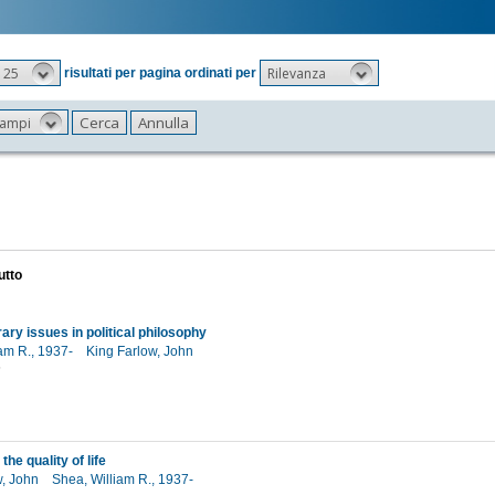
25
Rilevanza
risultati per pagina ordinati per
 campi
utto
ry issues in political philosophy
iam R., 1937-
King Farlow, John
6
the quality of life
w, John
Shea, William R., 1937-