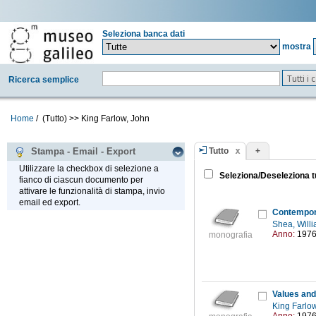
Seleziona banca dati
mostra
Tutti i
Ricerca semplice
Home
/
(Tutto)
>>
King Farlow, John
Tutto
+
Stampa - Email - Export
Utilizzare la checkbox di selezione a
Seleziona/Deseleziona t
fianco di ciascun documento per
attivare le funzionalità di stampa, invio
email ed export.
Contempora
Shea, Will
Anno:
197
monografia
Values and 
King Farlo