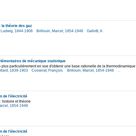
3
 la théorie des gaz
 Ludwig, 1844-1906
Brillouin, Marcel, 1854-1948
Gallotti, A.
2
élémentaires de mécanique statistique
plus particulièrement en vue d'obtenir une base rationelle de la thermodinamique
illard, 1839-1903
Cosserat, François.
Brillouin, Marcel, 1854-1948
...
6
 de l'électricité
: histoire et théorie
Marcel, 1854-1948
4
 de l'électricité