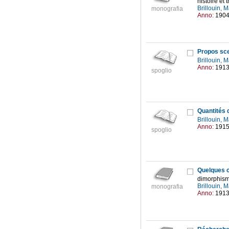
histoire et 
Brillouin, 
monografia
Anno:
190
Propos scep
Brillouin, 
Anno:
191
spoglio
Quantités 
Brillouin, 
Anno:
191
spoglio
Quelques c
dimorphism
Brillouin, 
monografia
Anno:
191