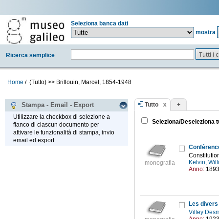
Seleziona banca dati
mostra
Tutti i
Ricerca semplice
Home
/
(Tutto)
>>
Brillouin, Marcel, 1854-1948
Tutto
+
Stampa - Email - Export
Utilizzare la checkbox di selezione a
Seleziona/Deseleziona t
fianco di ciascun documento per
attivare le funzionalità di stampa, invio
email ed export.
Conférence
Constitutio
Kelvin, Wi
monografia
Anno:
189
Les divers 
Villey Des