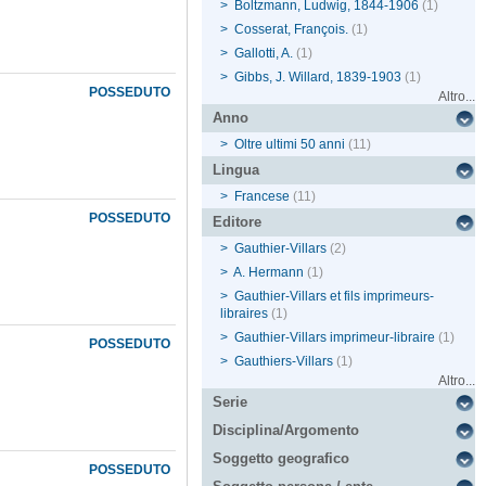
>
Boltzmann, Ludwig, 1844-1906
(1)
>
Cosserat, François.
(1)
>
Gallotti, A.
(1)
>
Gibbs, J. Willard, 1839-1903
(1)
POSSEDUTO
Altro...
Anno
>
Oltre ultimi 50 anni
(11)
Lingua
>
Francese
(11)
POSSEDUTO
Editore
>
Gauthier-Villars
(2)
>
A. Hermann
(1)
>
Gauthier-Villars et fils imprimeurs-
libraires
(1)
>
Gauthier-Villars imprimeur-libraire
(1)
POSSEDUTO
>
Gauthiers-Villars
(1)
Altro...
Serie
Disciplina/Argomento
Soggetto geografico
POSSEDUTO