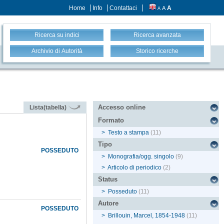
Home
Info
Contattaci
A
A
A
Ricerca su indici
Ricerca avanzata
Archivio di Autorità
Storico ricerche
Accesso online
Lista(tabella)
Formato
>
Testo a stampa
(11)
Tipo
POSSEDUTO
>
Monografia/ogg. singolo
(9)
>
Articolo di periodico
(2)
Status
>
Posseduto
(11)
Autore
POSSEDUTO
>
Brillouin, Marcel, 1854-1948
(11)