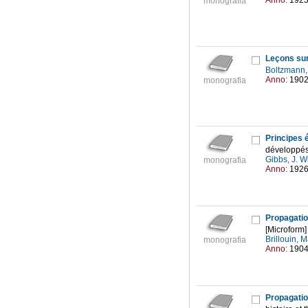
Anno:
192
monografia
Leçons sur
Boltzmann,
Anno:
190
monografia
Principes 
développés 
Gibbs, J. W
monografia
Anno:
192
Propagation
[Microform] 
Brillouin, 
monografia
Anno:
190
Propagation