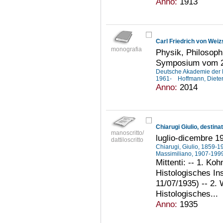
Anno:
1913
Carl Friedrich von Wei
monografia
Physik, Philosoph
Symposium vom 20.
Deutsche Akademie der N
1961-
Hoffmann, Diete
Anno:
2014
Chiarugi Giulio, destina
manoscritto/
luglio-dicembre 1
dattiloscritto
Chiarugi, Giulio, 1859-
Massimiliano, 1907-199
Mittenti: -- 1. Koh
Histologisches Ins
11/07/1935) -- 2. 
Histologisches...
Anno:
1935