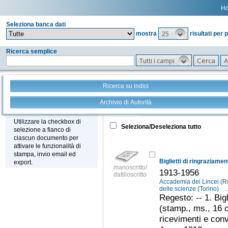
H
Seleziona banca dati
25
mostra
risultati per 
Ricerca semplice
Tutti i campi
Ricerca su indici
Archivio di Autorità
Tutto
+
Stampa - Email - Export
Utilizzare la checkbox di
Seleziona/Deseleziona tutto
selezione a fianco di
ciascun documento per
attivare le funzionalità di
stampa, invio email ed
Biglietti di ringraziament
export.
manoscritto/
1913-1956
dattiloscritto
Accademia dei Lincei (
delle scienze (Torino)
..
Regesto: -- 1. Big
(stamp., ms., 16 c.
ricevimenti e convi