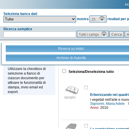
H
Seleziona banca dati
25
mostra
risultati per 
Ricerca semplice
Tutti i campi
Ricerca su indici
Archivio di Autorità
Tutto
+
Stampa - Email - Export
Utilizzare la checkbox di
Seleziona/Deseleziona tutto
selezione a fianco di
ciascun documento per
attivare le funzionalità di
stampa, invio email ed
export.
Erborizzando nei quadri
spoglio
i vegetali nell'arte e nuov
Signorini, Maria Adele
Anno:
2010