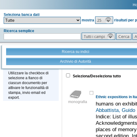
H
Seleziona banca dati
25
mostra
risultati per 
Ricerca semplice
Tutti i campi
Ricerca su indici
Archivio di Autorità
Tutto
+
Stampa - Email - Export
Utilizzare la checkbox di
Seleziona/Deseleziona tutto
selezione a fianco di
ciascun documento per
attivare le funzionalità di
stampa, invio email ed
Ethnic expositions in It
export.
monografia
humans on exhibit
Abbattista, Guido
Indice: List of ill
Acknowledgments.
places of memory. 
second edition. In