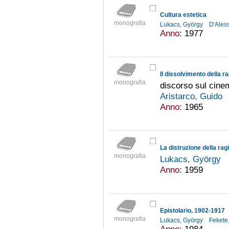
Cultura estetica
monografia
Lukacs, György
D'Ales
Anno:
1977
Il dissolvimento della r
monografia
discorso sul cine
Aristarco, Guido
Anno:
1965
La distruzione della rag
monografia
Lukacs, György
Anno:
1959
Epistolario, 1902-1917
monografia
Lukacs, György
Fekete