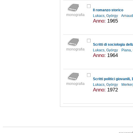
Il romanzo storico
monografia
Lukacs, György
Arnaud
Anno:
1965
Scritti di sociologia dell
monografia
Lukacs, György
Piana,
Anno:
1964
Scritti politici giovanili
monografia
Lukacs, György
Merker
Anno:
1972