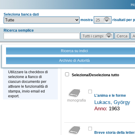
H
Seleziona banca dati
25
mostra
risultati per 
Ricerca semplice
Tutti i campi
Ricerca su indici
Archivio di Autorità
Tutto
+
Stampa - Email - Export
Utilizzare la checkbox di
Seleziona/Deseleziona tutto
selezione a fianco di
ciascun documento per
attivare le funzionalità di
stampa, invio email ed
L'anima e le forme
export.
monografia
Lukacs, György
Anno:
1963
Breve storia della lette