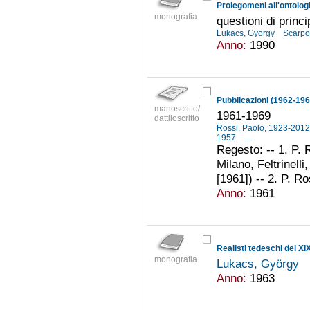
Prolegomeni all'ontologi
monografia
questioni di princi
Lukacs, György
Scarpo
Anno:
1990
Pubblicazioni (1962-196
manoscritto/
1961-1969
dattiloscritto
Rossi, Paolo, 1923-201
1957
...
Regesto: -- 1. P. 
Milano, Feltrinelli
[1961]) -- 2. P. Ros
Anno:
1961
Realisti tedeschi del XI
monografia
Lukacs, György
Anno:
1963