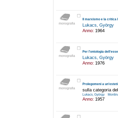
Il marxismo e la critica 
monografia
Lukacs, György
Anno:
1964
Per l'ontologia dell'ess
monografia
Lukacs, György
Anno:
1976
Prolegomeni a un'estet
monografia
sulla categoria del
Lukacs, György
Montin
Anno:
1957