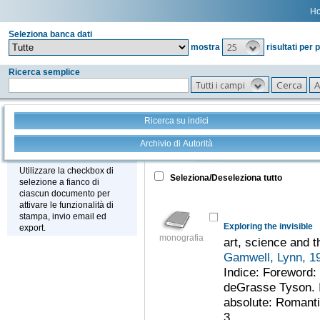
H
Seleziona banca dati
25
mostra
risultati per 
Ricerca semplice
Tutti i campi
Ricerca su indici
Archivio di Autorità
Tutto
+
Stampa - Email - Export
Utilizzare la checkbox di
Seleziona/Deseleziona tutto
selezione a fianco di
ciascun documento per
attivare le funzionalità di
stampa, invio email ed
Exploring the invisible
export.
monografia
art, science and th
Gamwell, Lynn, 1
Indice: Foreword: 
deGrasse Tyson. In
absolute: Romanti
3....