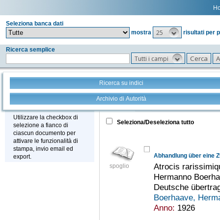
H
Seleziona banca dati
25
mostra
risultati per 
Ricerca semplice
Tutti i campi
Ricerca su indici
Archivio di Autorità
Tutto
+
Stampa - Email - Export
Utilizzare la checkbox di
Seleziona/Deseleziona tutto
selezione a fianco di
ciascun documento per
attivare le funzionalità di
stampa, invio email ed
export.
Atrocis rarissimiq
spoglio
Hermanno Boerhaa
Deutsche übertra
Boerhaave, Herm
Anno:
1926