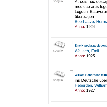
Atrocis nec descr
spoglio
medicae artis le
Lugduni Batavoru
übertragen
Boerhaave, Herm
Anno:
1924
Eine Hippokrateslegen
Wallach, Emil
spoglio
Anno:
1925
William Heberdens Mitt
ins Deutsche übe
spoglio
Heberden, Willia
Anno:
1927