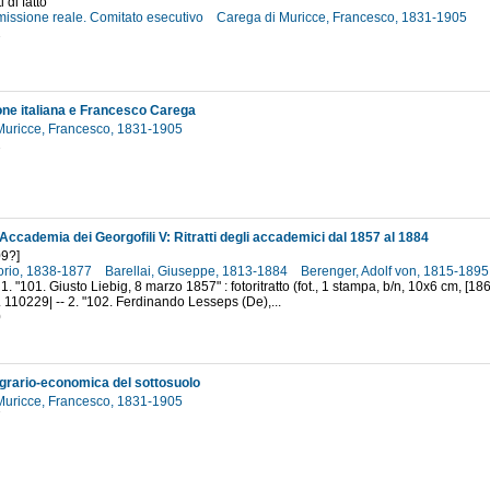
 di fatto
missione reale. Comitato esecutivo
Carega di Muricce, Francesco, 1831-1905
2
one italiana e Francesco Carega
Muricce, Francesco, 1831-1905
2
Accademia dei Georgofili V: Ritratti degli accademici dal 1857 al 1884
9?]
ttorio, 1838-1877
Barellai, Giuseppe, 1813-1884
Berenger, Adolf von, 1815-189
1. "101. Giusto Liebig, 8 marzo 1857" : fotoritratto (fot., 1 stampa, b/n, 10x6 cm, [18
. 110229| -- 2. "102. Ferdinando Lesseps (De),...
0
grario-economica del sottosuolo
Muricce, Francesco, 1831-1905
7