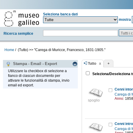
Seleziona banca dati
mostra
Tutti i
Ricerca semplice
Home
/
(Tutto)
>>
"Carega di Muricce, Francesco, 1831-1905."
Tutto
+
Stampa - Email - Export
Utilizzare la checkbox di selezione a
Seleziona/Deseleziona t
fianco di ciascun documento per
attivare le funzionalità di stampa, invio
email ed export.
Cenni intor
Carega di 
Anno:
185
spoglio
Cenni intro
Carega di 