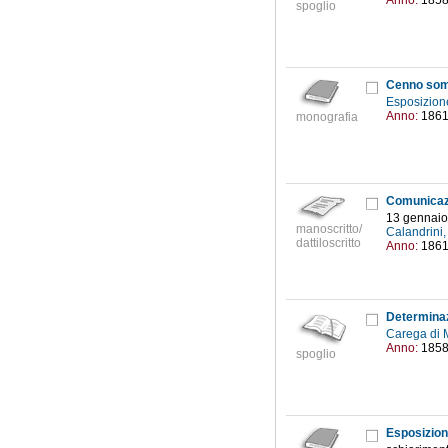
Anno:
185
spoglio
Cenno somm
Esposizione
Anno:
186
monografia
13 gennaio
manoscritto/
Calandrini,
dattiloscritto
Anno:
186
Determinaz
Carega di 
Anno:
185
spoglio
Esposizione