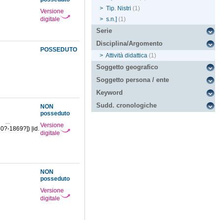
>
Tip. Nistri
(1)
Versione
digitale
>
s.n.]
(1)
Serie
Disciplina/Argomento
POSSEDUTO
>
Attività didattica
(1)
Soggetto geografico
Soggetto persona / ente
Keyword
Sudd. cronologiche
NON
posseduto
5
...
Versione
60?-1869?]) |id.
digitale
NON
posseduto
Versione
digitale