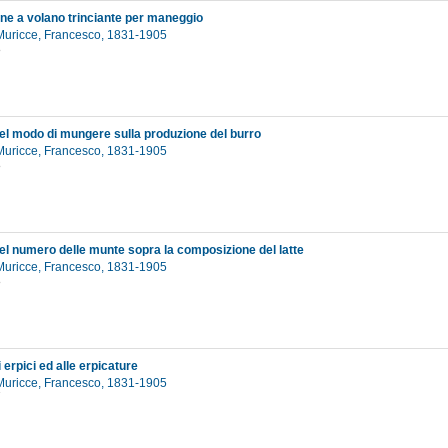
one a volano trinciante per maneggio
Muricce, Francesco, 1831-1905
8
del modo di mungere sulla produzione del burro
Muricce, Francesco, 1831-1905
8
del numero delle munte sopra la composizione del latte
Muricce, Francesco, 1831-1905
8
i erpici ed alle erpicature
Muricce, Francesco, 1831-1905
7