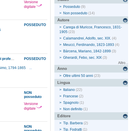
Versione
digitale
>
Posseduto
(9)
>
Non posseduto
(14)
Autore
POSSEDUTO
>
Carega di Muricce, Francesco, 1831-
5
1905
(23)
>
Calamandrei, Adolfo, sec. XIX.
(4)
>
Meucci, Ferdinando, 1823-1893
(4)
>
Bárcena, Mariano, 1842-1899
(3)
>
Gherardi, Febo, sec. XIX
(3)
Comunicazione, dall'Istituto tecnico agrario delle Cascine, dell'orario delle lezioni che i suoi professori terranno nella sala messa a disposizione dal Museo
POSSEDUTO
Altro...
osimo, 1794-1865
...
Anno
>
Oltre ultimi 50 anni
(23)
Lingua
>
Italiano
(22)
NON
>
Francese
(2)
posseduto
>
Spagnolo
(1)
Versione
digitale
>
Non definito
(1)
Editore
>
Tip. Barbera
(2)
NON
>
Tip. Fodratti
(1)
posseduto