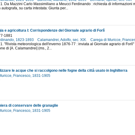
 1. Da Mazzini Carlo Massimiliano a Meucci Ferdinando : richiesta di informazioni m
 autografa, su carta intestata: Giunta per...
1
a e agricoltura I: Corrispondenze del Giornale agrario di Forlì
77-1881
rdinando, 1823-1893
Calamandrei, Adolfo, sec. XIX.
Carega di Muricce, Franc
1. "Rivista meteorologica dell'inverno 1876-77 : inviata al Giornale agrario di Forlì"
one di [A. Calamandrei] (ms., 2...
7
lizzare le acque che si raccolgono nelle fogne della città usato in Inghilterra
Muricce, Francesco, 1831-1905
9
era di conservare delle granaglie
Muricce, Francesco, 1831-1905
8