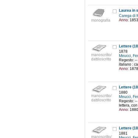
Laurea in 
Carega di 
Anno:
185
monografia
Lettere (18
1878
manoscritto/
Meucci, Fe
dattiloscritto
Regesto: --
italiano : c
Anno:
187
Lettere (18
1880
manoscritto/
Meucci, Fe
dattiloscritto
Regesto: --
lettera, con 
Anno:
188
Lettere (18
1881
manoscritto/
Meucci, Fe