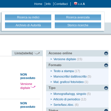
Home
Info
Contattaci
A
A
A
Ricerca su indici
Ricerca avanzata
Archivio di Autorità
Storico ricerche
Accesso online
Lista(tabella)
>
Versione digitale
(15)
Formato
>
Testo a stampa
(17)
NON
>
Manoscritto/ dattiloscritto
(5)
posseduto
>
Mat. grafico/ foto/video
(1)
Versione
Tipo
digitale
>
Monografia/ogg. singolo
(5)
>
Articolo di periodico
(12)
NON
>
Serie/fasc./doc.
(6)
posseduto
Status