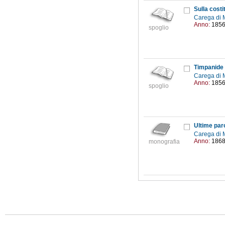
Sulla costi
Carega di 
Anno:
185
spoglio
Timpanide 
Carega di 
Anno:
185
spoglio
Carega di 
Anno:
186
monografia