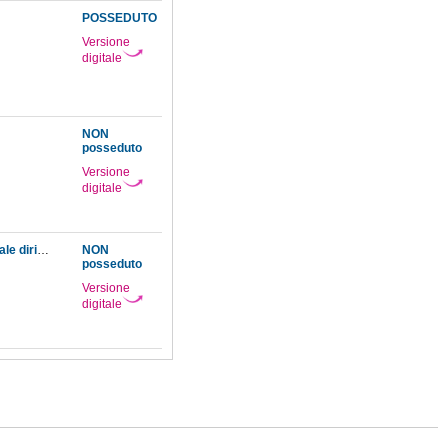
POSSEDUTO
Versione
digitale
NON
posseduto
Versione
digitale
Ultime parole del comm. Francesco Carega già segretario generale della Commissione reale dirigente l'Esposizione
NON
posseduto
Versione
digitale