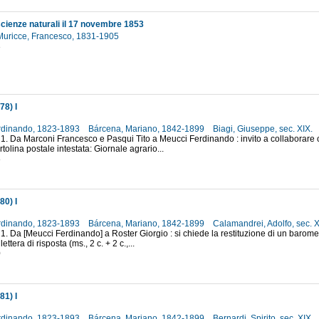
scienze naturali il 17 novembre 1853
Muricce, Francesco, 1831-1905
3
78) I
rdinando, 1823-1893
Bárcena, Mariano, 1842-1899
Biagi, Giuseppe, sec. XIX.
 1. Da Marconi Francesco e Pasqui Tito a Meucci Ferdinando : invito a collaborare c
artolina postale intestata: Giornale agrario...
8
80) I
rdinando, 1823-1893
Bárcena, Mariano, 1842-1899
Calamandrei, Adolfo, sec. 
 1. Da [Meucci Ferdinando] a Roster Giorgio : si chiede la restituzione di un barome
lettera di risposta (ms., 2 c. + 2 c.,...
0
81) I
rdinando, 1823-1893
Bárcena, Mariano, 1842-1899
Bernardi, Spirito, sec. XIX