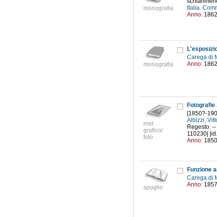
schiarimenti
Italia. Com
monografia
Anno:
186
L'esposizi
Carega di 
Anno:
186
monografia
Fotografie 
[1850?-190
Albizzi, Vi
mat.
Regesto: -- 
grafico/
110230| |id
foto
Anno:
185
Funzione a
Carega di 
Anno:
185
spoglio