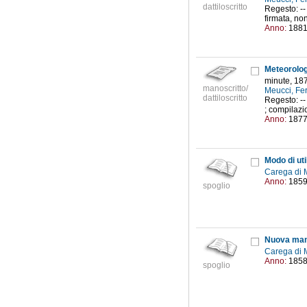
dattiloscritto
Regesto: --
firmata, non
Anno:
188
Meteorologi
minute, 18
manoscritto/
Meucci, Fe
dattiloscritto
Regesto: -- 
; compilazi
Anno:
187
Modo di uti
Carega di 
Anno:
185
spoglio
Nuova mani
Carega di 
Anno:
185
spoglio