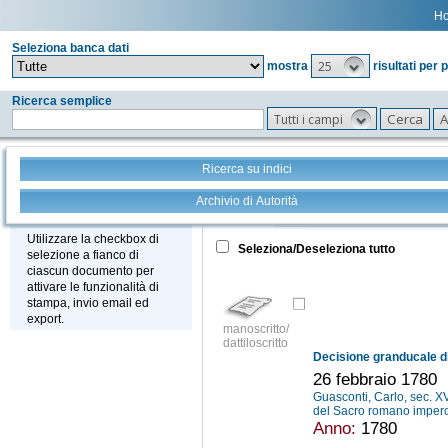
H
Seleziona banca dati
25
mostra
risultati per 
Ricerca semplice
Tutti i campi
Ricerca su indici
Archivio di Autorità
Tutto
+
Stampa - Email - Export
Utilizzare la checkbox di
Seleziona/Deseleziona tutto
selezione a fianco di
ciascun documento per
attivare le funzionalità di
stampa, invio email ed
export.
manoscritto/
dattiloscritto
26 febbraio 1780
Guasconti, Carlo, sec. XV
del Sacro romano imper
Anno:
1780