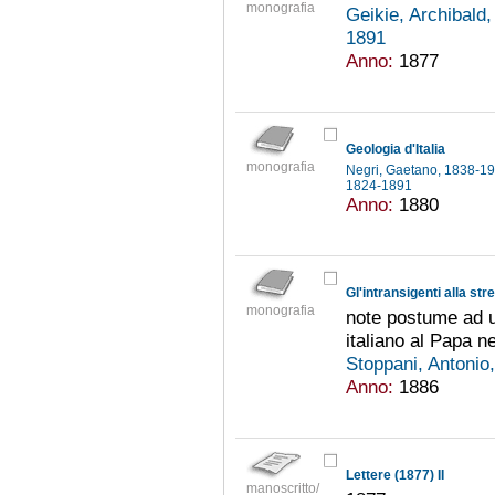
monografia
Geikie, Archibald
1891
Anno:
1877
Geologia d'Italia
monografia
Negri, Gaetano, 1838-1
1824-1891
Anno:
1880
Gl'intransigenti alla str
monografia
note postume ad un
italiano al Papa n
Stoppani, Antoni
Anno:
1886
Lettere (1877) II
manoscritto/