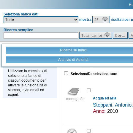
H
Seleziona banca dati
25
mostra
risultati per 
Ricerca semplice
Tutti i campi
Ricerca su indici
Archivio di Autorità
Tutto
+
Stampa - Email - Export
Utilizzare la checkbox di
Seleziona/Deseleziona tutto
selezione a fianco di
ciascun documento per
attivare le funzionalità di
stampa, invio email ed
export.
Acqua ed aria
monografia
Stoppani, Antoni
Anno:
2010