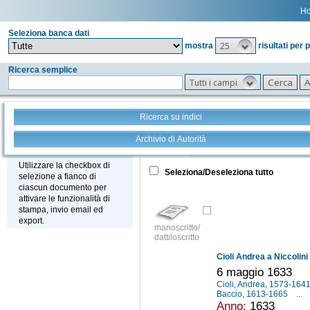
H
Seleziona banca dati
25
mostra
risultati per 
Ricerca semplice
Tutti i campi
Ricerca su indici
Archivio di Autorità
Tutto
+
Stampa - Email - Export
Utilizzare la checkbox di
Seleziona/Deseleziona tutto
selezione a fianco di
ciascun documento per
attivare le funzionalità di
stampa, invio email ed
export.
manoscritto/
dattiloscritto
Cioli Andrea a Niccolin
6 maggio 1633
Cioli, Andrea, 1573-164
Baccio, 1613-1665
...
Anno:
1633