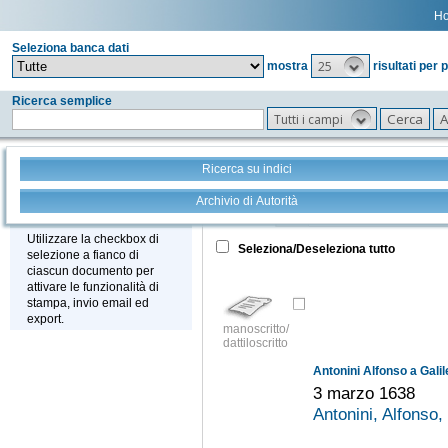
H
Seleziona banca dati
25
mostra
risultati per 
Ricerca semplice
Tutti i campi
Ricerca su indici
Archivio di Autorità
Tutto
+
Stampa - Email - Export
Utilizzare la checkbox di
Seleziona/Deseleziona tutto
selezione a fianco di
ciascun documento per
attivare le funzionalità di
stampa, invio email ed
export.
manoscritto/
dattiloscritto
Antonini Alfonso a Galil
3 marzo 1638
Antonini, Alfonso