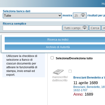
H
Seleziona banca dati
25
mostra
risultati per 
Ricerca semplice
Tutti i campi
Ricerca su indici
Archivio di Autorità
Tutto
+
Stampa - Email - Export
Utilizzare la checkbox di
Seleziona/Deseleziona tutto
selezione a fianco di
ciascun documento per
attivare le funzionalità di
stampa, invio email ed
export.
manoscritto/
Bresciani Benedetto a V
dattiloscritto
11 aprile 1689
Bresciani, Benedetto, 
1632-1707
...
Anno:
1689