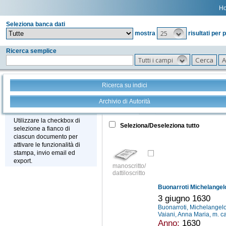
H
Seleziona banca dati
25
mostra
risultati per 
Ricerca semplice
Tutti i campi
Ricerca su indici
Archivio di Autorità
Tutto
+
Stampa - Email - Export
Utilizzare la checkbox di
Seleziona/Deseleziona tutto
selezione a fianco di
ciascun documento per
attivare le funzionalità di
stampa, invio email ed
export.
manoscritto/
dattiloscritto
Buonarroti Michelangelo 
3 giugno 1630
Buonarroti, Michelangel
Vaiani, Anna Maria, m. c
Anno:
1630