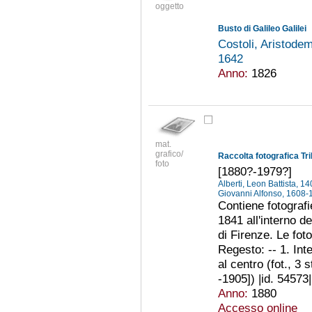
oggetto
Busto di Galileo Galilei
Costoli, Aristod
1642
Anno:
1826
mat.
grafico/
Raccolta fotografica Tri
foto
[1880?-1979?]
Alberti, Leon Battista, 
Giovanni Alfonso, 1608
Contiene fotografie
1841 all'interno d
di Firenze. Le fot
Regesto: -- 1. Int
al centro (fot., 
-1905]) |id. 54573| 
Anno:
1880
Accesso online