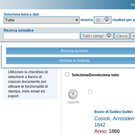
H
Seleziona banca dati
25
mostra
risultati per 
Ricerca semplice
Tutti i campi
Ricerca su indici
Archivio di Autorità
Tutto
+
Stampa - Email - Export
Utilizzare la checkbox di
Seleziona/Deseleziona tutto
selezione a fianco di
ciascun documento per
attivare le funzionalità di
stampa, invio email ed
export.
oggetto
Busto di Galileo Galilei
Costoli, Aristod
1642
Anno:
1866