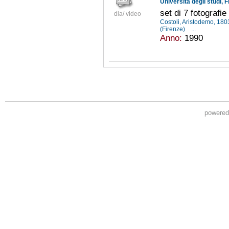
Università degli studi, F
set di 7 fotografie
dia/ video
Costoli, Aristodemo, 18
(Firenze)
...
Anno:
1990
powere