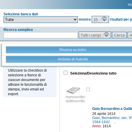
H
Seleziona banca dati
25
mostra
risultati per 
Ricerca semplice
Tutti i campi
Ricerca su indici
Archivio di Autorità
Tutto
+
Stampa - Email - Export
Utilizzare la checkbox di
Seleziona/Deseleziona tutto
selezione a fianco di
ciascun documento per
attivare le funzionalità di
stampa, invio email ed
export.
manoscritto/
dattiloscritto
Gaio Bernardino a Galile
26 aprile 1614
Gaio, Bernardino, sec. X
1564-1642
...
Anno:
1614