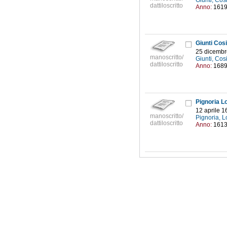
Giunti, Co
dattiloscritto
Anno:
161
Giunti Cos
25 dicembr
manoscritto/
Giunti, Co
dattiloscritto
Anno:
168
Pignoria Lo
12 aprile 1
manoscritto/
Pignoria, 
dattiloscritto
Anno:
161