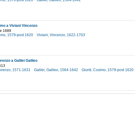
simo, 1579-post 1620
Galilei, Galileo, 1564-1642
9
imo a Viviani Vincenzo
e 1689
simo, 1579-post 1620
Viviani, Vincenzo, 1622-1703
9
renzo a Galilei Galileo
613
Lorenzo, 1571-1631
Galilei, Galileo, 1564-1642
Giunti, Cosimo, 1579-post 1620
3