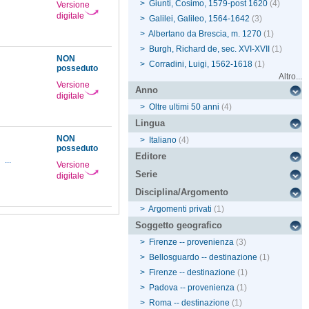
>
Giunti, Cosimo, 1579-post 1620
(4)
Versione
digitale
>
Galilei, Galileo, 1564-1642
(3)
>
Albertano da Brescia, m. 1270
(1)
>
Burgh, Richard de, sec. XVI-XVII
(1)
NON
>
Corradini, Luigi, 1562-1618
(1)
posseduto
Altro...
Versione
Anno
digitale
>
Oltre ultimi 50 anni
(4)
Lingua
NON
>
Italiano
(4)
posseduto
Editore
...
Versione
Serie
digitale
Disciplina/Argomento
>
Argomenti privati
(1)
Soggetto geografico
>
Firenze -- provenienza
(3)
>
Bellosguardo -- destinazione
(1)
>
Firenze -- destinazione
(1)
>
Padova -- provenienza
(1)
>
Roma -- destinazione
(1)