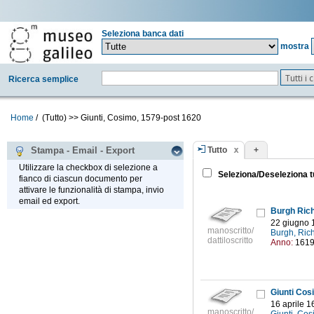
Seleziona banca dati
mostra
Tutti i
Ricerca semplice
Home
/
(Tutto)
>>
Giunti, Cosimo, 1579-post 1620
Tutto
+
Stampa - Email - Export
Utilizzare la checkbox di selezione a
Seleziona/Deseleziona t
fianco di ciascun documento per
attivare le funzionalità di stampa, invio
email ed export.
Burgh Rich
22 giugno 
manoscritto/
Burgh, Rich
dattiloscritto
Anno:
161
Giunti Cosi
16 aprile 1
manoscritto/