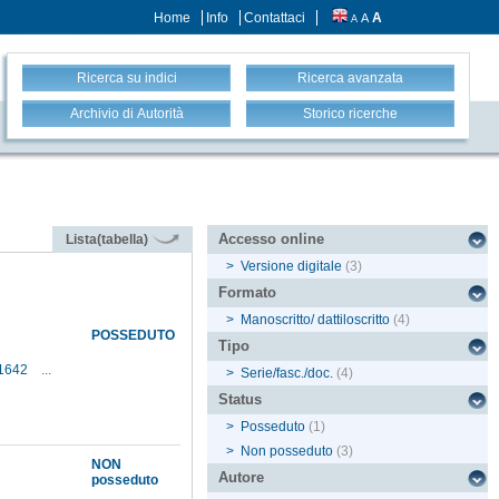
Home
Info
Contattaci
A
A
A
Ricerca su indici
Ricerca avanzata
Archivio di Autorità
Storico ricerche
Accesso online
Lista(tabella)
>
Versione digitale
(3)
Formato
>
Manoscritto/ dattiloscritto
(4)
POSSEDUTO
Tipo
4-1642
...
>
Serie/fasc./doc.
(4)
Status
>
Posseduto
(1)
>
Non posseduto
(3)
NON
Autore
posseduto