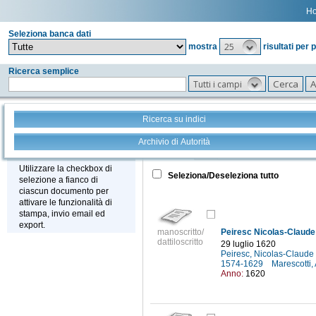
H
Seleziona banca dati
25
mostra
risultati per 
Ricerca semplice
Tutti i campi
Ricerca su indici
Archivio di Autorità
Tutto
+
Stampa - Email - Export
Utilizzare la checkbox di
Seleziona/Deseleziona tutto
selezione a fianco di
ciascun documento per
attivare le funzionalità di
stampa, invio email ed
export.
manoscritto/
dattiloscritto
29 luglio 1620
Peiresc, Nicolas-Claude
1574-1629
Marescotti
Anno:
1620