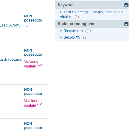
Keyword
>
Testi e Carteggi -- Magia, Astrologia e
NON
Alchimia
(1)
posseduto
Sudd. cronologiche
o, sec. XVI-XVII
...
>
Rinascimento
(1)
>
Secolo XVII
(1)
NON
posseduto
ca di Toscana,
Versione
digitale
NON
posseduto
Versione
digitale
NON
posseduto