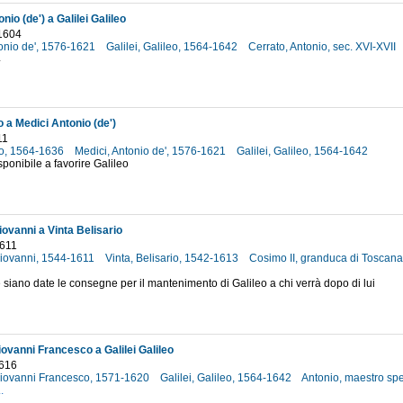
nio (de') a Galilei Galileo
1604
tonio de', 1576-1621
Galilei, Galileo, 1564-1642
Cerrato, Antonio, sec. XVI-XVII
4
o a Medici Antonio (de')
11
rio, 1564-1636
Medici, Antonio de', 1576-1621
Galilei, Galileo, 1564-1642
sponibile a favorire Galileo
iovanni a Vinta Belisario
1611
 Giovanni, 1544-1611
Vinta, Belisario, 1542-1613
Cosimo II, granduca di Toscan
siano date le consegne per il mantenimento di Galileo a chi verrà dopo di lui
ovanni Francesco a Galilei Galileo
1616
iovanni Francesco, 1571-1620
Galilei, Galileo, 1564-1642
Antonio, maestro spe
..