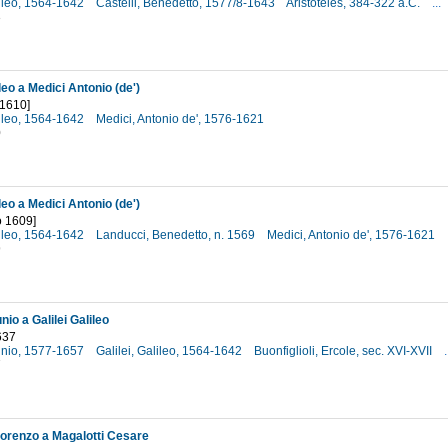
lileo, 1564-1642
Castelli, Benedetto, 1577/8-1643
Aristoteles, 384-322 a.C.
...
3
ileo a Medici Antonio (de')
 1610]
lileo, 1564-1642
Medici, Antonio de', 1576-1621
0
ileo a Medici Antonio (de')
o 1609]
lileo, 1564-1642
Landucci, Benedetto, n. 1569
Medici, Antonio de', 1576-1621
9
nio a Galilei Galileo
637
tunio, 1577-1657
Galilei, Galileo, 1564-1642
Buonfiglioli, Ercole, sec. XVI-XVII
.
7
Lorenzo a Magalotti Cesare