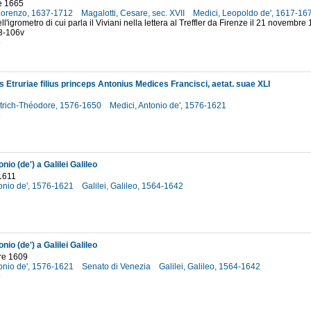
e 1665
 Lorenzo, 1637-1712
Magalotti, Cesare, sec. XVII
Medici, Leopoldo de', 1617-1
ll'igrometro di cui parla il Viviani nella lettera al Treffler da Firenze il 21 novembre 
03-106v
5
 Etruriae filius princeps Antonius Medices Francisci, aetat. suae XLI
etrich-Théodore, 1576-1650
Medici, Antonio de', 1576-1621
8
nio (de') a Galilei Galileo
 1611
tonio de', 1576-1621
Galilei, Galileo, 1564-1642
nio (de') a Galilei Galileo
re 1609
tonio de', 1576-1621
Senato di Venezia
Galilei, Galileo, 1564-1642
9