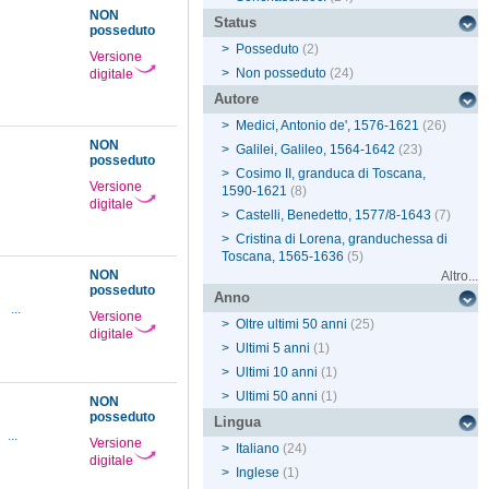
NON
Status
posseduto
2
>
Posseduto
(2)
Versione
>
Non posseduto
(24)
digitale
Autore
>
Medici, Antonio de', 1576-1621
(26)
NON
>
Galilei, Galileo, 1564-1642
(23)
posseduto
>
Cosimo II, granduca di Toscana,
Versione
1590-1621
(8)
digitale
>
Castelli, Benedetto, 1577/8-1643
(7)
>
Cristina di Lorena, granduchessa di
Toscana, 1565-1636
(5)
NON
Altro...
posseduto
Anno
2
...
Versione
>
Oltre ultimi 50 anni
(25)
digitale
>
Ultimi 5 anni
(1)
>
Ultimi 10 anni
(1)
>
Ultimi 50 anni
(1)
NON
posseduto
Lingua
...
Versione
>
Italiano
(24)
digitale
>
Inglese
(1)