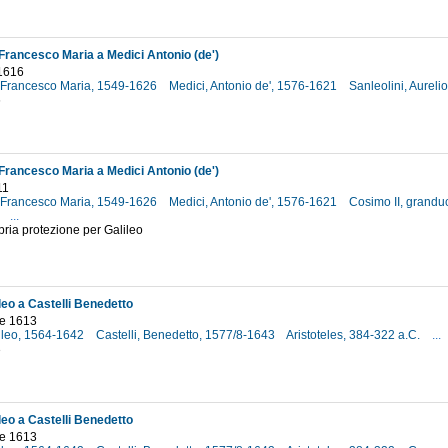
Francesco Maria a Medici Antonio (de')
 1616
 Francesco Maria, 1549-1626
Medici, Antonio de', 1576-1621
Sanleolini, Aureli
6
Francesco Maria a Medici Antonio (de')
11
 Francesco Maria, 1549-1626
Medici, Antonio de', 1576-1621
Cosimo II, grandu
1
...
opria protezione per Galileo
ileo a Castelli Benedetto
e 1613
lileo, 1564-1642
Castelli, Benedetto, 1577/8-1643
Aristoteles, 384-322 a.C.
...
3
ileo a Castelli Benedetto
e 1613