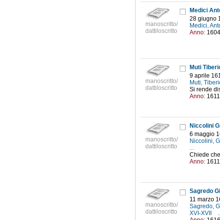
Medici Anto
28 giugno 
manoscritto/
Medici, An
dattiloscritto
Anno:
160
Muti Tiberi
9 aprile 16
manoscritto/
Muti, Tibe
dattiloscritto
Si rende di
Anno:
1611
Niccolini G
6 maggio 
manoscritto/
Niccolini,
dattiloscritto
...
Chiede che 
Anno:
1611
Sagredo Gi
11 marzo 
manoscritto/
Sagredo, G
dattiloscritto
XVI-XVII
.