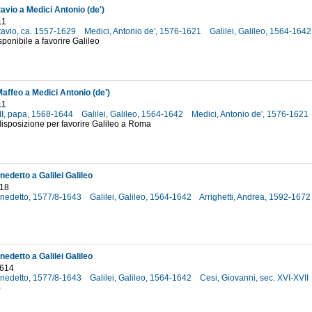
avio a Medici Antonio (de')
11
tavio, ca. 1557-1629
Medici, Antonio de', 1576-1621
Galilei, Galileo, 1564-164
sponibile a favorire Galileo
affeo a Medici Antonio (de')
11
II, papa, 1568-1644
Galilei, Galileo, 1564-1642
Medici, Antonio de', 1576-1621
disposizione per favorire Galileo a Roma
nedetto a Galilei Galileo
618
Benedetto, 1577/8-1643
Galilei, Galileo, 1564-1642
Arrighetti, Andrea, 1592-167
8
nedetto a Galilei Galileo
1614
Benedetto, 1577/8-1643
Galilei, Galileo, 1564-1642
Cesi, Giovanni, sec. XVI-XVII
4