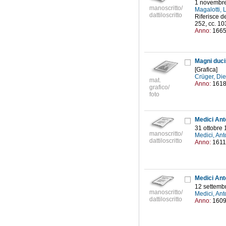
1 novembr
manoscritto/
Magalotti,
dattiloscritto
Riferisce de
252, cc. 1
Anno:
166
Magni ducis
[Grafica]
Crüger, Di
mat.
Anno:
161
grafico/
foto
Medici Anto
31 ottobre
manoscritto/
Medici, An
dattiloscritto
Anno:
1611
Medici Anto
12 settemb
manoscritto/
Medici, An
dattiloscritto
Anno:
160