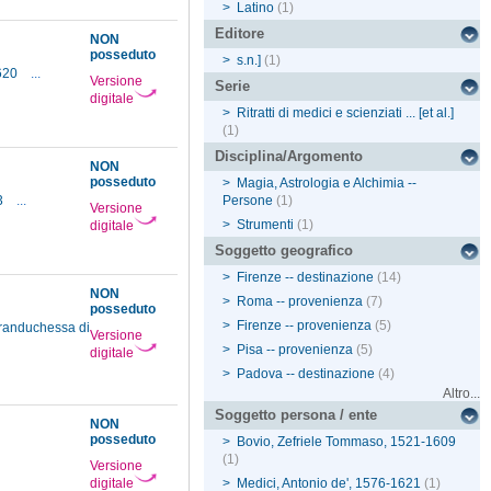
>
Latino
(1)
Editore
NON
posseduto
>
s.n.]
(1)
1620
...
Versione
Serie
digitale
>
Ritratti di medici e scienziati ... [et al.]
(1)
Disciplina/Argomento
NON
posseduto
>
Magia, Astrologia e Alchimia --
3
...
Persone
(1)
Versione
>
Strumenti
(1)
digitale
Soggetto geografico
>
Firenze -- destinazione
(14)
NON
>
Roma -- provenienza
(7)
posseduto
>
Firenze -- provenienza
(5)
granduchessa di
Versione
>
Pisa -- provenienza
(5)
digitale
>
Padova -- destinazione
(4)
Altro...
Soggetto persona / ente
NON
posseduto
>
Bovio, Zefriele Tommaso, 1521-1609
(1)
Versione
digitale
>
Medici, Antonio de', 1576-1621
(1)