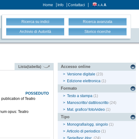
Home
Info
Contattaci
A
A
A
Ricerca su indici
Ricerca avanzata
Archivio di Autorità
Storico ricerche
Accesso online
Lista(tabella)
>
Versione digitale
(23)
>
Edizione elettronica
(1)
Formato
POSSEDUTO
>
Testo a stampa
(1)
publication of Teatro
>
Manoscritto/ dattiloscritto
(24)
>
Mat. grafico/ foto/video
(1)
gnum opus: Teatro
Tipo
>
Monografia/ogg. singolo
(1)
>
Articolo di periodico
(1)
>
Serie/fasc./doc.
(24)