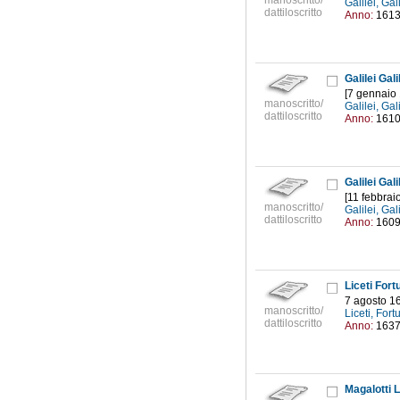
manoscritto/
Galilei, Ga
dattiloscritto
Anno:
161
Galilei Gal
[7 gennaio
manoscritto/
Galilei, Ga
dattiloscritto
Anno:
161
Galilei Gal
[11 febbrai
manoscritto/
Galilei, Ga
dattiloscritto
Anno:
160
Liceti Fortu
7 agosto 1
manoscritto/
Liceti, For
dattiloscritto
Anno:
163
Magalotti 