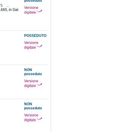
posseduto
675
...
Versione
1665, in Gal.
digitale
POSSEDUTO
Versione
digitale
NON
posseduto
Versione
digitale
NON
posseduto
Versione
digitale