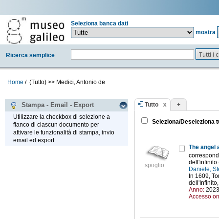
Seleziona banca dati
mostra
Tutti i
Ricerca semplice
Home
/
(Tutto)
>>
Medici, Antonio de
Tutto
+
Stampa - Email - Export
Utilizzare la checkbox di selezione a
Seleziona/Deseleziona t
fianco di ciascun documento per
attivare le funzionalità di stampa, invio
email ed export.
The angel a
corresponde
dell'infinit
spoglio
Daniele, S
In 1609, To
dell'Infinit
Anno:
202
Accesso on