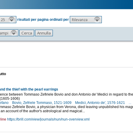
25
Rilevanza
risultati per pagina ordinati per
 campi
utto
nd the thief with the pearl earrings
nce between Tommaso Zefiriele Bovio and don Antonio de' Medici in regard to the 
o (1605-1606)
tefano
Bovio, Zefriele Tommaso, 1521-1609
Medici, Antonio de', 1576-1621
...
mmaso Zefiriele Bovio, a physician from Verona, died leaving unpublished his ma
o, an account of the author's astrological and magical...
3
line
https://brill.com/view/journals/nun/nun-overview.xml