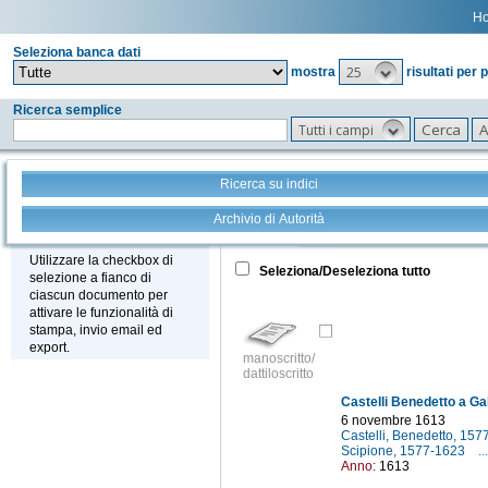
H
Seleziona banca dati
25
mostra
risultati per 
Ricerca semplice
Tutti i campi
Ricerca su indici
Archivio di Autorità
Tutto
+
Stampa - Email - Export
Utilizzare la checkbox di
Seleziona/Deseleziona tutto
selezione a fianco di
ciascun documento per
attivare le funzionalità di
stampa, invio email ed
export.
manoscritto/
dattiloscritto
Castelli Benedetto a Gal
6 novembre 1613
Castelli, Benedetto, 15
Scipione, 1577-1623
...
Anno:
1613