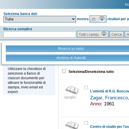
H
Seleziona banca dati
25
mostra
risultati per 
Ricerca semplice
Tutti i campi
Ricerca su indici
Archivio di Autorità
Tutto
+
Stampa - Email - Export
Utilizzare la checkbox di
Seleziona/Deseleziona tutto
selezione a fianco di
ciascun documento per
attivare le funzionalità di
stampa, invio email ed
L'attività di R.G. Bosco
export.
Zagar, Francesco
spoglio
Anno:
1961
Centro di studio per l'as