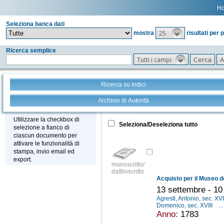
H
Seleziona banca dati
25
mostra
risultati per 
Ricerca semplice
Tutti i campi
Ricerca su indici
Archivio di Autorità
Tutto
+
Stampa - Email - Export
Utilizzare la checkbox di
Seleziona/Deseleziona tutto
selezione a fianco di
ciascun documento per
attivare le funzionalità di
stampa, invio email ed
export.
manoscritto/
dattiloscritto
13 settembre - 1
Agresti, Antonio, sec. XVI
Domenico, sec. XVIII
...
Anno:
1783