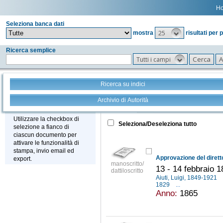
H
Seleziona banca dati
25
mostra
risultati per 
Ricerca semplice
Tutti i campi
Ricerca su indici
Archivio di Autorità
Tutto
+
Stampa - Email - Export
Utilizzare la checkbox di
Seleziona/Deseleziona tutto
selezione a fianco di
ciascun documento per
attivare le funzionalità di
stampa, invio email ed
export.
manoscritto/
13 - 14 febbraio 
dattiloscritto
Aiuti, Luigi, 1849-1921
1829
...
Anno:
1865