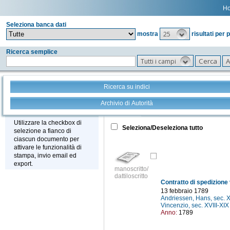
H
Seleziona banca dati
25
mostra
risultati per 
Ricerca semplice
Tutti i campi
Ricerca su indici
Archivio di Autorità
Tutto
+
Stampa - Email - Export
Utilizzare la checkbox di
Seleziona/Deseleziona tutto
selezione a fianco di
ciascun documento per
attivare le funzionalità di
stampa, invio email ed
export.
manoscritto/
dattiloscritto
13 febbraio 1789
Andriessen, Hans, sec. X
Vincenzio, sec. XVIII-XI
Anno:
1789