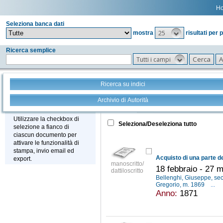
H
Seleziona banca dati
25
mostra
risultati per 
Ricerca semplice
Tutti i campi
Ricerca su indici
Archivio di Autorità
Tutto
+
Stampa - Email - Export
Utilizzare la checkbox di
Seleziona/Deseleziona tutto
selezione a fianco di
ciascun documento per
attivare le funzionalità di
stampa, invio email ed
export.
manoscritto/
18 febbraio - 27 
dattiloscritto
Bellenghi, Giuseppe, sec
Gregorio, m. 1869
...
Anno:
1871