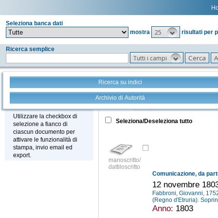
H
Seleziona banca dati
25
mostra
risultati per 
Ricerca semplice
Tutti i campi
Ricerca su indici
Archivio di Autorità
Tutto
+
Stampa - Email - Export
Utilizzare la checkbox di
Seleziona/Deseleziona tutto
selezione a fianco di
ciascun documento per
attivare le funzionalità di
stampa, invio email ed
export.
manoscritto/
dattiloscritto
12 novembre 180
Fabbroni, Giovanni, 17
(Regno d'Etruria). Sopr
Anno:
1803