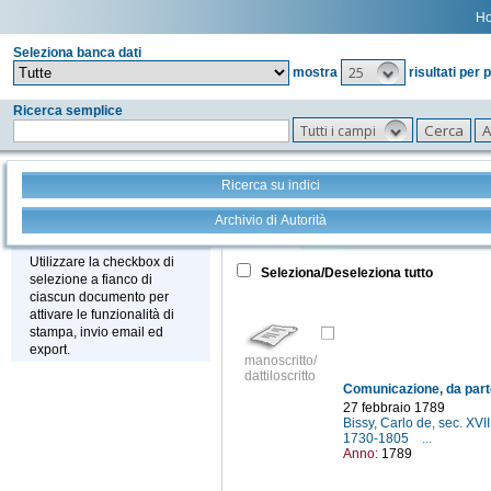
H
Seleziona banca dati
25
mostra
risultati per 
Ricerca semplice
Tutti i campi
Ricerca su indici
Archivio di Autorità
Tutto
+
Stampa - Email - Export
Utilizzare la checkbox di
Seleziona/Deseleziona tutto
selezione a fianco di
ciascun documento per
attivare le funzionalità di
stampa, invio email ed
export.
manoscritto/
dattiloscritto
27 febbraio 1789
Bissy, Carlo de, sec. XVII
1730-1805
...
Anno:
1789